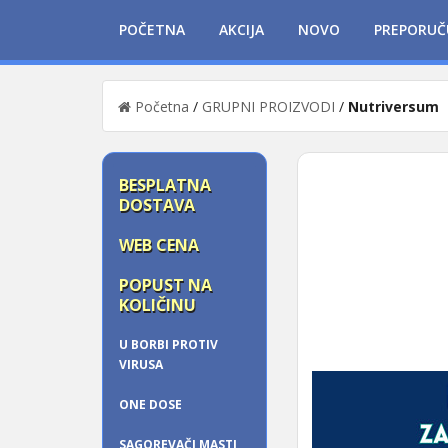
POČETNA
AKCIJA
NOVO
PREPORUČ
Početna
/
GRUPNI PROIZVODI
/
Nutriversum
BESPLATNA
DOSTAVA
WEB CENA
POPUST NA
KOLIČINU
U BORBI PROTIV
VIRUSA
ONE DOSE
SAGOREVAČI MASTI