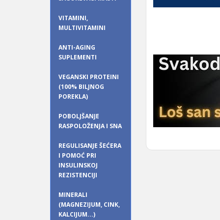
VITAMINI,
MULTIVITAMINI
ANTI-AGING
SUPLEMENTI
VEGANSKI PROTEINI
(100% BILJNOG
POREKLA)
POBOLJŠANJE
RASPOLOŽENJA I SNA
REGULISANJE ŠEĆERA
I POMOĆ PRI
INSULINSKOJ
REZISTENCIJI
MINERALI
(MAGNEZIJUM, CINK,
KALCIJUM...)