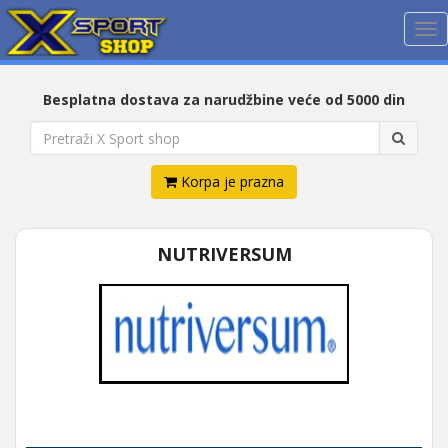
Me
Besplatna dostava za narudžbine veće od 5000 din
Korpa je prazna
NUTRIVERSUM