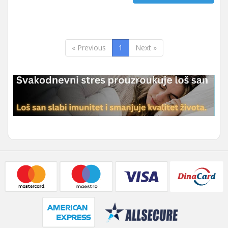
« Previous
1
Next »