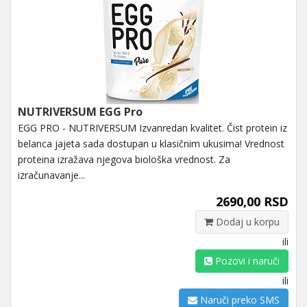
NUTRIVERSUM EGG Pro
EGG PRO - NUTRIVERSUM Izvanredan kvalitet. Čist protein iz
belanca jajeta sada dostupan u klasičnim ukusima! Vrednost
proteina izražava njegova biološka vrednost. Za
izračunavanje...
2690,00 RSD
Dodaj u korpu
ili
Pozovi i naruči
ili
Naruči preko SMS