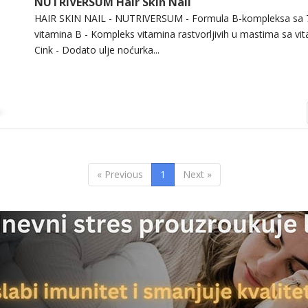
NUTRIVERSUM Hair Skin Nail
HAIR SKIN NAIL - NUTRIVERSUM - Formula B-kompleksa sa 7 r
vitamina B - Kompleks vitamina rastvorljivih u mastima sa vit
Cink - Dodato ulje noćurka...
« Previous
1
Next »