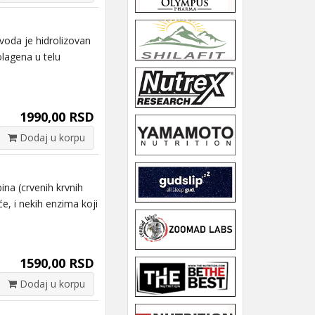
oda je hidrolizovan
olagena u telu
1990,00 RSD
Dodaj u korpu
 (crvenih krvnih
e, i nekih enzima koji
1590,00 RSD
Dodaj u korpu