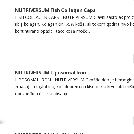
NUTRIVERSUM Fish Collagen Caps
FISH COLLAGEN CAPS - NUTRIVERSUM Glavni sastojak proizv
riblji kolagen. Kolagen čini 75% kože, ali tokom godina nivo k
kontinuirano opada i tako koža može...
NUTRIVERSUM Liposomal Iron
LIPOSOMAL IRON - NUTRIVERSUM Gvožđe deo je hemoglobina
zrnaca) i mioglobina, koji dopremaju kiseonik u krvotok i mišić
obezbeđuju ćelijsko disanje....