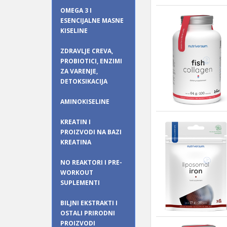
OMEGA 3 I
ESENCIJALNE MASNE
KISELINE
ZDRAVLJE CREVA,
PROBIOTICI, ENZIMI
ZA VARENJE,
DETOKSIKACIJA
AMINOKISELINE
KREATIN I
PROIZVODI NA BAZI
KREATINA
NO REAKTORI I PRE-
WORKOUT
SUPLEMENTI
BILJNI EKSTRAKTI I
OSTALI PRIRODNI
PROIZVODI