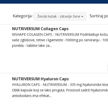
Kategorija :
Sortiraj po
Ženski kutak - zdravlje žene
NUTRIVERSUM Collagen Caps
WSHAPE COLAGEN CAPS - NUTRIVERSUM Podmlađuje kožu, ko
vaše zglobove, tetive i ligamente -1000mg po serviranju - 
porekla - tablete lake za...
NUTRIVERSUM Hyaluron Caps
HYALURON CAPS - NUTRIVERSUM - 335 mg hijaluronske kiseli
Oblik kapsule koji se lako proguta. Proizvod sadrži hijaluronsk
antioksidans ima efekat...