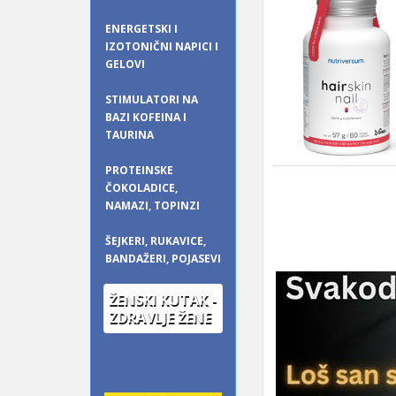
ENERGETSKI I
IZOTONIČNI NAPICI I
GELOVI
STIMULATORI NA
BAZI KOFEINA I
TAURINA
PROTEINSKE
ČOKOLADICE,
NAMAZI, TOPINZI
ŠEJKERI, RUKAVICE,
BANDAŽERI, POJASEVI
ŽENSKI KUTAK -
ZDRAVLJE ŽENE