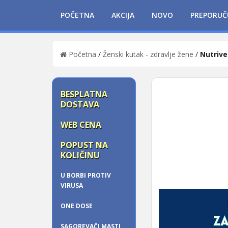
POČETNA
AKCIJA
NOVO
PREPORUČ
Početna
/
Ženski kutak - zdravlje žene
/
Nutriv
BESPLATNA
DOSTAVA
WEB CENA
POPUST NA
KOLIČINU
U BORBI PROTIV
VIRUSA
ONE DOSE
SAGOREVAČI MASTI