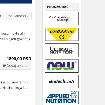
PROIZVOĐAČI:
 :
Popularnosti
su, nokte ali i
100% kolagen goveđeg
1890,00 RSD
Dodaj u korpu
ne po serviranju -
u kiselinu, koja kao