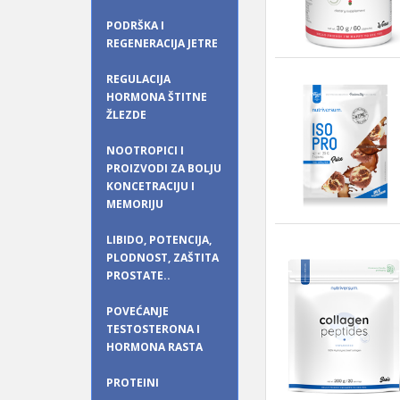
PODRŠKA I
REGENERACIJA JETRE
REGULACIJA
HORMONA ŠTITNE
ŽLEZDE
NOOTROPICI I
PROIZVODI ZA BOLJU
KONCETRACIJU I
MEMORIJU
LIBIDO, POTENCIJA,
PLODNOST, ZAŠTITA
PROSTATE..
POVEĆANJE
TESTOSTERONA I
HORMONA RASTA
PROTEINI