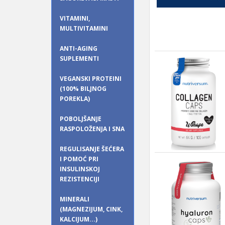
VITAMINI,
MULTIVITAMINI
ANTI-AGING
SUPLEMENTI
VEGANSKI PROTEINI
(100% BILJNOG
POREKLA)
POBOLJŠANJE
RASPOLOŽENJA I SNA
REGULISANJE ŠEĆERA
I POMOĆ PRI
INSULINSKOJ
REZISTENCIJI
MINERALI
(MAGNEZIJUM, CINK,
KALCIJUM...)