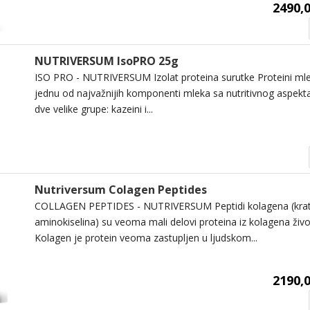
2490,0
NUTRIVERSUM IsoPRO 25g
ISO PRO - NUTRIVERSUM Izolat proteina surutke Proteini mle
jednu od najvažnijih komponenti mleka sa nutritivnog aspekta
dve velike grupe: kazeini i...
Nutriversum Colagen Peptides
COLLAGEN PEPTIDES - NUTRIVERSUM Peptidi kolagena (kratk
aminokiselina) su veoma mali delovi proteina iz kolagena živo
Kolagen je protein veoma zastupljen u ljudskom...
2190,0