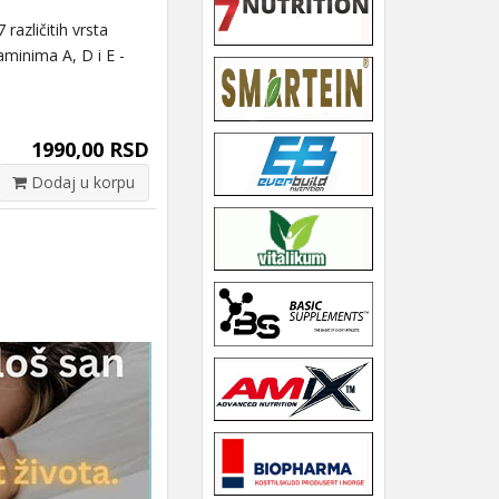
azličitih vrsta
aminima A, D i E -
1990,00 RSD
Dodaj u korpu