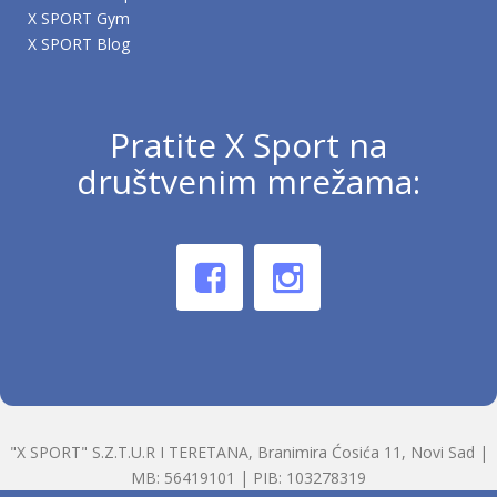
X SPORT Gym
X SPORT Blog
Pratite X Sport na
društvenim mrežama:
"X SPORT" S.Z.T.U.R I TERETANA, Branimira Ćosića 11, Novi Sad |
MB: 56419101 | PIB: 103278319