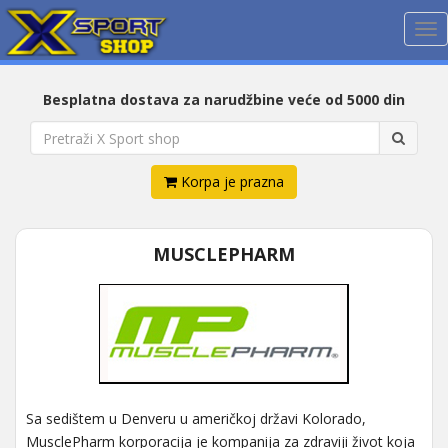
Me
Besplatna dostava za narudžbine veće od 5000 din
Korpa je prazna
MUSCLEPHARM
Sa sedištem u Denveru u američkoj državi Kolorado,
MusclePharm korporacija je kompanija za zdraviji život koja