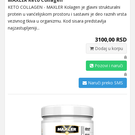
KETO COLLAGEN - MAXLER Kolagen je glavni strukturalni
protein u vanćelijskom prostoru i sastavni je deo raznih vrsta
vezivnog tkiva u organizmu. Kod sisara predstavlja
najzastupljeniji...
3100,00 RSD
Dodaj u korpu
ili
Pozovi i naruči
ili
Naruči preko SMS