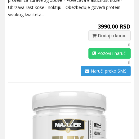
protein za zdrave zglobove - Povećava elastičnost kože -
Ubrzava rast kose i noktiju - Obezbeđuje goveđi protein
visokog kvaliteta...
3990,00 RSD
Dodaj u korpu
ili
Pozovi i naruči
ili
Naruči preko SMS