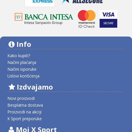
Info
Kako kupiti?
Načini plaćanja
Načini isporuke
Uslovi korišćenja
Izdvajamo
Novi proizvodi
Besplatna dostava
Proizvodi na akciji
X Sport preporuke
Moj X Sport