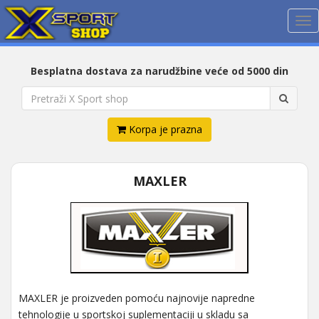
Me
Besplatna dostava za narudžbine veće od 5000 din
Korpa je prazna
MAXLER
MAXLER je proizveden pomoću najnovije napredne
tehnologije u sportskoj suplementaciji u skladu sa