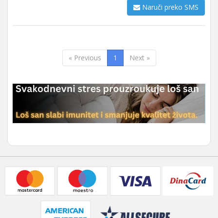
Naruči preko SMS
« Previous
1
Next »