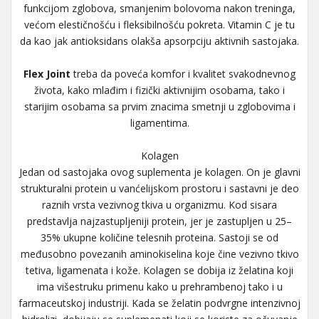
funkcijom zglobova, smanjenim bolovoma nakon treninga,
većom elestičnošću i fleksibilnošću pokreta. Vitamin C je tu
da kao jak antioksidans olakša apsorpciju aktivnih sastojaka.
Flex Joint
treba da poveća komfor i kvalitet svakodnevnog
života, kako mlađim i fizički aktivnijim osobama, tako i
starijim osobama sa prvim znacima smetnji u zglobovima i
ligamentima.
Kolagen
Jedan od sastojaka ovog suplementa je kolagen. On je glavni
strukturalni protein u vanćelijskom prostoru i sastavni je deo
raznih vrsta vezivnog tkiva u organizmu. Kod sisara
predstavlja najzastupljeniji protein, jer je zastupljen u 25–
35% ukupne količine telesnih proteina. Sastoji se od
međusobno povezanih aminokiselina koje čine vezivno tkivo
tetiva, ligamenata i kože. Kolagen se dobija iz želatina koji
ima višestruku primenu kako u prehrambenoj tako i u
farmaceutskoj industriji. Kada se želatin podvrgne intenzivnoj