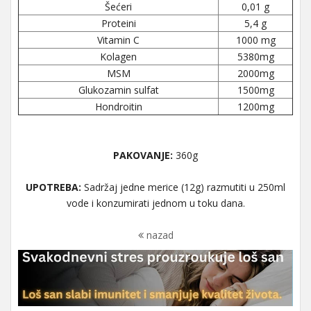
Šećeri
0,01 g
Proteini
5,4 g
Vitamin C
1000 mg
Kolagen
5380mg
MSM
2000mg
Glukozamin sulfat
1500mg
Hondroitin
1200mg
PAKOVANJE:
360g
UPOTREBA:
Sadržaj jedne merice (12g) razmutiti u 250ml
vode i konzumirati jednom u toku dana.
nazad