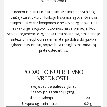
ovom proizvodu.
Hondroitin-sulfat i hijaluronska kiselina su od vitalnog
značaja za strukturu i funkciju hrskavice zgloba. Ova dva
jedinjenja su važne komponente hrskavice zglobova. Daju
hrskavici gel-svojstvo i otpomost na deformacije. Kod
razvoja degeneracije zglobova ili osteoartritisa, smanjena je
sinteza tih neophodnih elemenata, pa dolazi do gubitka
zglobne elastičnosti, pojave bola i drugih simptoma koji
prate osteoartritis.
PODACI O NUTRITIVNOJ
VREDNOSTI:
Broj doza po pakovanju: 30
Sastav po serviranju (12g):
Ukupno kalorija
20
Ukupno ugljienih hidrata
0,2 g