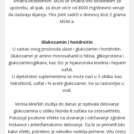
smatra bezbednom. MSM se smatra vrlo bezbednim za
upotrebu, ali ipak, za doze veće od 8000 mg/dnevno veruje
da izazivaju dijareju. Flex Joint sadrži u dnevnoj dozi 2 grama
MSM-a.
Glukozamin i hondroitin
U sastav ovog proizvoda ulaze i glukozamin i hondroitin.
Glukozamin je amino monosaharid iz hitina, glikoproteina i
glukozaminoglikana, kao što je hijaluronska kiselina i heparin
sulfat.
U dijetetskim suplementima se može naći u 3 oblika: kao
hidrohlorid, sulfat i N-acetil-glukozamin. Svi su rastvorljivi u
vodi.
Većina kliničkih studija do danas je ispitivala delovanje
glukozamina u obliku hlorida ili sulfata na osteoarthritis.
Pokazuje pozitivne efekte na stvaranje i održavanje zglobne
hrskavice i antiinflamatorno delovanje. Da bi se primetili bilo
kakvi efekti, potrebno je nekoliko nedelja primene. Vrlo često