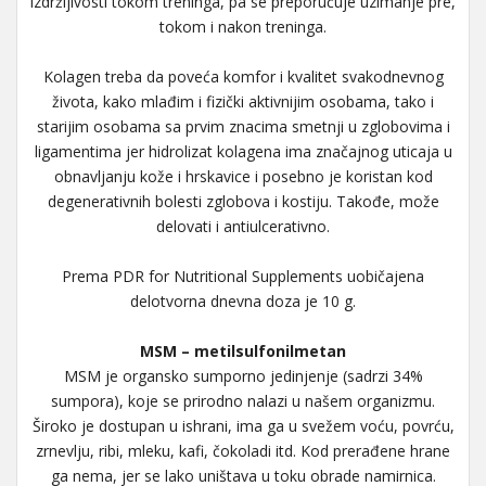
izdržljivosti tokom treninga, pa se preporučuje uzimanje pre,
tokom i nakon treninga.
Kolagen treba da poveća komfor i kvalitet svakodnevnog
života, kako mlađim i fizički aktivnijim osobama, tako i
starijim osobama sa prvim znacima smetnji u zglobovima i
ligamentima jer hidrolizat kolagena ima značajnog uticaja u
obnavljanju kože i hrskavice i posebno je koristan kod
degenerativnih bolesti zglobova i kostiju. Takođe, može
delovati i antiulcerativno.
Prema PDR for Nutritional Supplements uobičajena
delotvorna dnevna doza je 10 g.
MSM – metilsulfonilmetan
MSM je organsko sumporno jedinjenje (sadrzi 34%
sumpora), koje se prirodno nalazi u našem organizmu.
Široko je dostupan u ishrani, ima ga u svežem voću, povrću,
zrnevlju, ribi, mleku, kafi, čokoladi itd. Kod prerađene hrane
ga nema, jer se lako uništava u toku obrade namirnica.