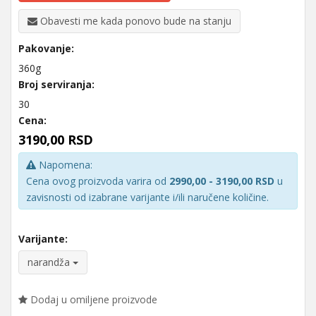
Obavesti me kada ponovo bude na stanju
Pakovanje:
360g
Broj serviranja:
30
Cena:
3190,00 RSD
Napomena:
Cena ovog proizvoda varira od
2990,00 - 3190,00 RSD
u
zavisnosti od izabrane varijante i/ili naručene količine.
Varijante:
narandža
Dodaj u omiljene proizvode