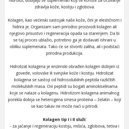
hidrolizi, dobijaju se suplemenati koji se koriste za očuvanje
zdravlja kože, kostiju i zglobova.
Kolagen, kao većinski sastojak naše kože, čini je elestičnom i
hidrira je. Organizam sam prirodno proizvodi kolagen ali
njegovo prisustvo i regeneracija opada sa starenjem. Da bi
se taj proces ublažio, potrebno ga je dodavati ishrani u
obliku suplemenata. Tako će se stvoriti zaliha, ali i podstaći
prirodna produkcija.
Hidrolizat kolagena je enzimski obrađen kolagen dobijen iz
goveđe, volovske ili svinjske kože i kostiju. Hidrolizat
kolagena se sastoji od hidrosolubilnih peptida različitih
molekulskih masa. Ovi peptidi su bogati aminokiselinama
koje se nalaze u kolagenu. Hidrolizom kolagena animalnog
porekla dobija se heterogena smesa proteina – želatin – koji
se kao takav ne može naći u prirodi.
Kolagen tip I i II služi:
- za jačanje i regeneraciju kostiju, mišića, zglobova, tetiva i