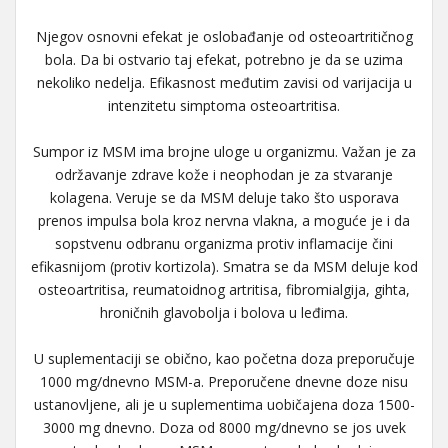
Njegov osnovni efekat je oslobađanje od osteoartritičnog
bola. Da bi ostvario taj efekat, potrebno je da se uzima
nekoliko nedelja. Efikasnost međutim zavisi od varijacija u
intenzitetu simptoma osteoartritisa.
Sumpor iz MSM ima brojne uloge u organizmu. Važan je za
održavanje zdrave kože i neophodan je za stvaranje
kolagena. Veruje se da MSM deluje tako što usporava
prenos impulsa bola kroz nervna vlakna, a moguće je i da
sopstvenu odbranu organizma protiv inflamacije čini
efikasnijom (protiv kortizola). Smatra se da MSM deluje kod
osteoartritisa, reumatoidnog artritisa, fibromialgija, gihta,
hroničnih glavobolja i bolova u leđima.
U suplementaciji se obično, kao početna doza preporučuje
1000 mg/dnevno MSM-a. Preporučene dnevne doze nisu
ustanovljene, ali je u suplementima uobičajena doza 1500-
3000 mg dnevno. Doza od 8000 mg/dnevno se jos uvek