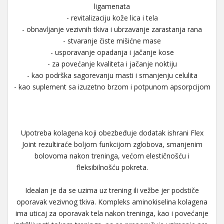
ligamenata
- revitalizaciju kože lica i tela
- obnavljanje vezivnih tkiva i ubrzavanje zarastanja rana
- stvaranje čiste mišićne mase
- usporavanje opadanja i jačanje kose
- za povećanje kvaliteta i jačanje noktiju
- kao podrška sagorevanju masti i smanjenju celulita
- kao suplement sa izuzetno brzom i potpunom apsorpcijom
Upotreba kolagena koji obezbeđuje dodatak ishrani Flex
Joint rezultiraće boljom funkcijom zglobova, smanjenim
bolovoma nakon treninga, većom elestičnošću i
fleksibilnošću pokreta.
Idealan je da se uzima uz trening ili vežbe jer podstiče
oporavak vezivnog tkiva. Kompleks aminokiselina kolagena
ima uticaj za oporavak tela nakon treninga, kao i povećanje