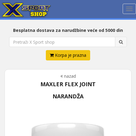
Me
Besplatna dostava za narudžbine veće od 5000 din
Korpa je prazna
nazad
MAXLER FLEX JOINT
NARANDŽA