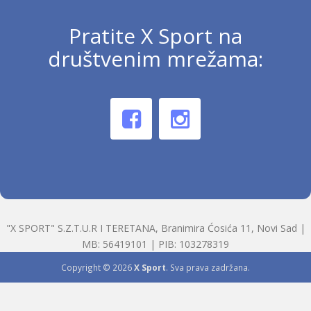
Pratite X Sport na
društvenim mrežama:
"X SPORT" S.Z.T.U.R I TERETANA, Branimira Ćosića 11, Novi Sad |
MB: 56419101 | PIB: 103278319
Copyright © 2026
X Sport
. Sva prava zadržana.