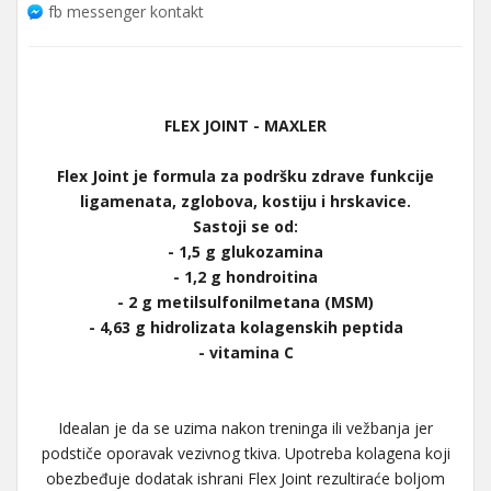
fb messenger kontakt
FLEX JOINT - MAXLER
Flex Joint je formula za podršku zdrave funkcije
ligamenata, zglobova, kostiju i hrskavice.
Sastoji se od:
- 1,5 g glukozamina
- 1,2 g hondroitina
- 2 g metilsulfonilmetana (MSM)
- 4,63 g hidrolizata kolagenskih peptida
- vitamina C
Idealan je da se uzima nakon treninga ili vežbanja jer
podstiče oporavak vezivnog tkiva. Upotreba kolagena koji
obezbeđuje dodatak ishrani Flex Joint rezultiraće boljom