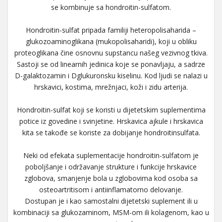
se kombinuje sa hondroitin-sulfatom.
Hondroitin-sulfat pripada familiji heteropolisaharida –
glukozoaminoglikana (mukopolisaharidi), koji u obliku
proteoglikana čine osnovnu supstancu našeg vezivnog tkiva.
Sastoji se od linearnih jedinica koje se ponavljaju, a sadrze
D-galaktozamin i D­glukuronsku kiselinu. Kod ljudi se nalazi u
hrskavici, kostima, mrežnjaci, koži i zidu arterija.
Hondroitin-sulfat koji se koristi u dijetetskim suplementima
potice iz govedine i svinjetine. Hrskavica ajkule i hrskavica
kita se takođe se koriste za dobijanje hondroitin­sulfata.
Neki od efekata suplementacije hondroitin-sulfatom je
poboljšanje i održavanje strukture i funkcije hrskavice
zglobova, smanjenje bola u zglobovima kod osoba sa
osteoartritisom i antiinflamatorno delovanje.
Dostupan je i kao samostalni dijetetski suplement ili u
kombinaciji sa glukozaminom, MSM-om ili kolagenom, kao u