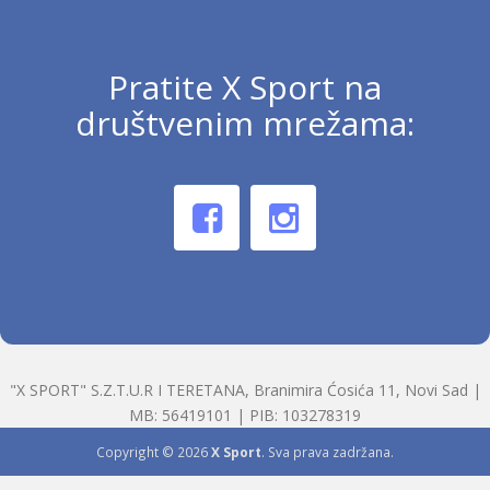
Pratite X Sport na
društvenim mrežama:
"X SPORT" S.Z.T.U.R I TERETANA, Branimira Ćosića 11, Novi Sad |
MB: 56419101 | PIB: 103278319
Copyright © 2026
X Sport
. Sva prava zadržana.