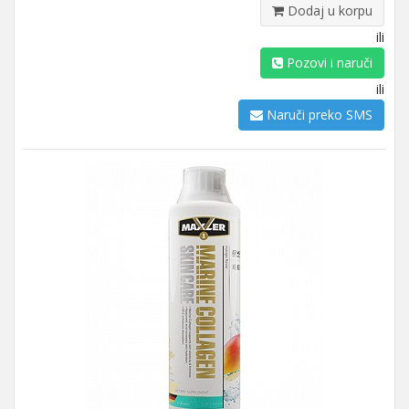
Dodaj u korpu
ili
Pozovi i naruči
ili
Naruči preko SMS