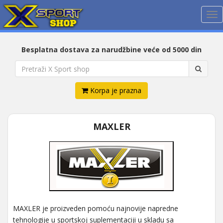
Me
Besplatna dostava za narudžbine veće od 5000 din
Korpa je prazna
MAXLER
MAXLER je proizveden pomoću najnovije napredne
tehnologije u sportskoj suplementaciji u skladu sa