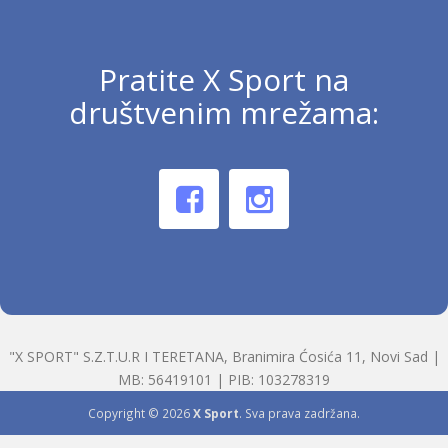
Pratite X Sport na
društvenim mrežama:
"X SPORT" S.Z.T.U.R I TERETANA, Branimira Ćosića 11, Novi Sad |
MB: 56419101 | PIB: 103278319
Copyright © 2026
X Sport
. Sva prava zadržana.