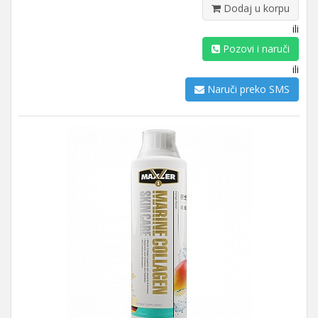
Dodaj u korpu
ili
Pozovi i naruči
ili
Naruči preko SMS