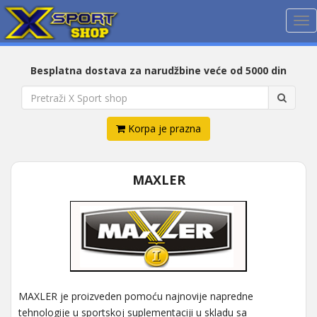
Me
Besplatna dostava za narudžbine veće od 5000 din
Korpa je prazna
MAXLER
MAXLER je proizveden pomoću najnovije napredne
tehnologije u sportskoj suplementaciji u skladu sa