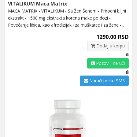
VITALIKUM Maca Matrix
MACA MATRIX - VITALIKUM - Sa Žen Šenom - Prirodni biljni
ekstrakt - 1500 mg ekstrakta korena make po dozi -
Povećanje libida, kao afrodizijak i za muškarce i za žene -...
1290,00 RSD
Dodaj u korpu
ili
Pozovi i naruči
ili
Naruči preko SMS