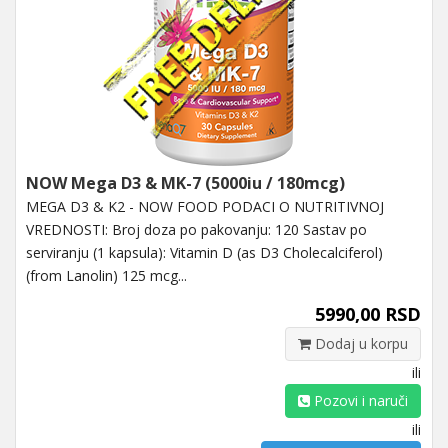
NOW Mega D3 & MK-7 (5000iu / 180mcg)
MEGA D3 & K2 - NOW FOOD PODACI O NUTRITIVNOJ
VREDNOSTI: Broj doza po pakovanju: 120 Sastav po
serviranju (1 kapsula): Vitamin D (as D3 Cholecalciferol)
(from Lanolin) 125 mcg...
5990,00 RSD
Dodaj u korpu
ili
Pozovi i naruči
ili