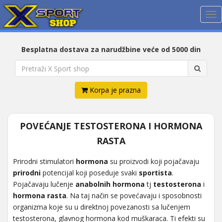
Me
Besplatna dostava za narudžbine veće od 5000 din
Korpa je prazna
POVEĆANJE TESTOSTERONA I HORMONA
RASTA
Prirodni stimulatori
hormona
su proizvodi koji pojačavaju
prirodni
potencijal koji poseduje svaki
sportista
.
Pojačavaju lučenje
anabolnih hormona
tj
testosterona
i
hormona rasta
. Na taj način se povećavaju i sposobnosti
organizma koje su u direktnoj povezanosti sa lučenjem
testosterona, glavnog hormona kod muškaraca. Ti efekti su