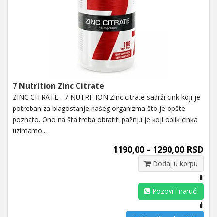
7 Nutrition Zinc Citrate
ZINC CITRATE - 7 NUTRITION Zinc citrate sadrži cink koji je
potreban za blagostanje našeg organizma što je opšte
poznato. Ono na šta treba obratiti pažnju je koji oblik cinka
uzimamo....
1190,00 - 1290,00 RSD
Dodaj u korpu
ili
Pozovi i naruči
ili