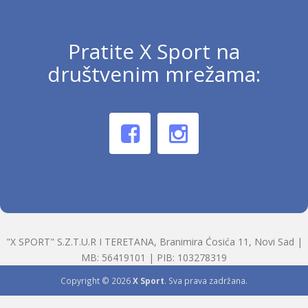
Pratite X Sport na
društvenim mrežama:
"X SPORT" S.Z.T.U.R I TERETANA, Branimira Ćosića 11, Novi Sad |
MB: 56419101 | PIB: 103278319
Copyright © 2026
X Sport
. Sva prava zadržana.