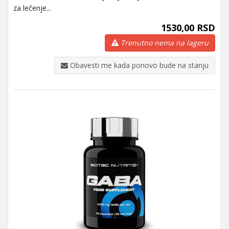
za lečenje...
1530,00 RSD
Trenutno nema na lageru
Obavesti me kada ponovo bude na stanju