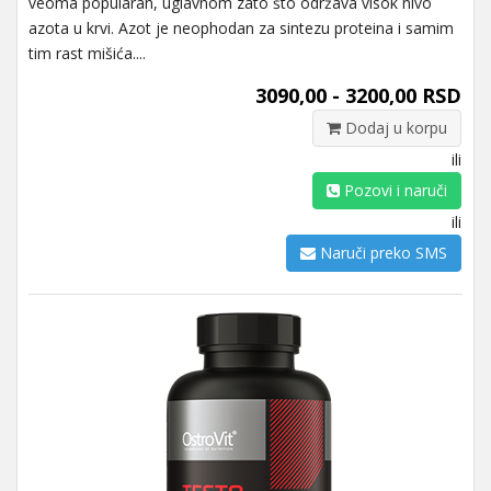
veoma popularan, uglavnom zato što održava visok nivo
azota u krvi. Azot je neophodan za sintezu proteina i samim
tim rast mišića....
3090,00 - 3200,00 RSD
Dodaj u korpu
ili
Pozovi i naruči
ili
Naruči preko SMS