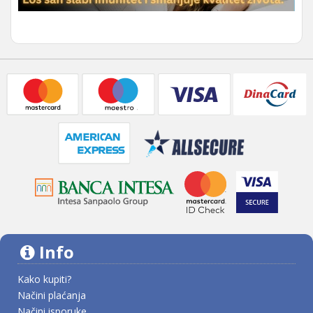
Info
Kako kupiti?
Načini plaćanja
Načini isporuke