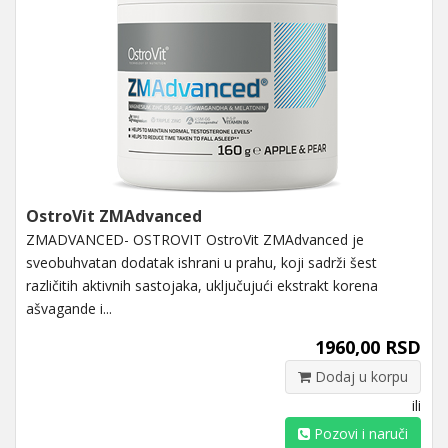
OstroVit ZMAdvanced
ZMADVANCED- OSTROVIT OstroVit ZMAdvanced je
sveobuhvatan dodatak ishrani u prahu, koji sadrži šest
različitih aktivnih sastojaka, uključujući ekstrakt korena
ašvagande i...
1960,00 RSD
Dodaj u korpu
ili
Pozovi i naruči