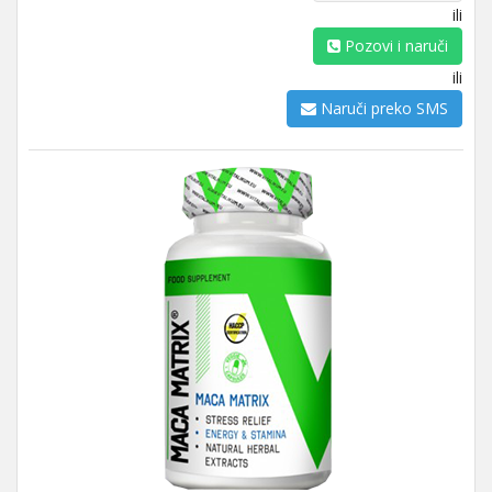
ili
Pozovi i naruči
ili
Naruči preko SMS