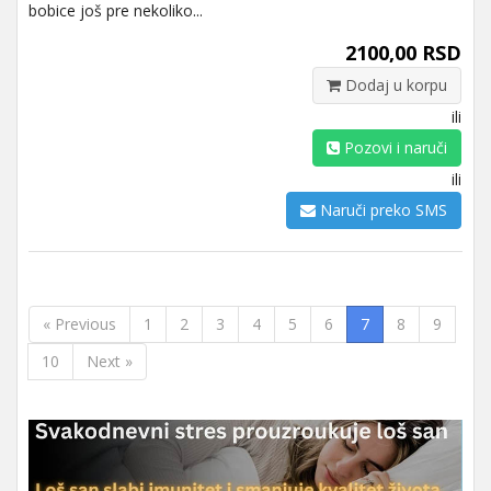
bobice još pre nekoliko...
2100,00 RSD
Dodaj u korpu
ili
Pozovi i naruči
ili
Naruči preko SMS
« Previous
1
2
3
4
5
6
7
8
9
10
Next »