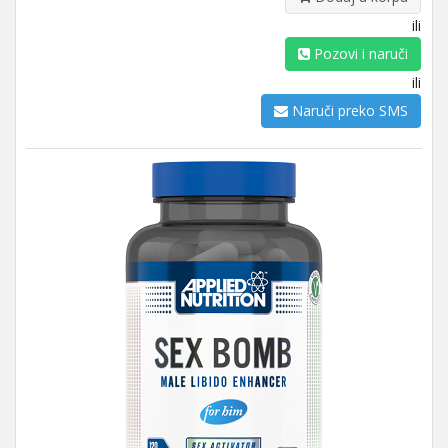
ili
Pozovi i naruči
ili
Naruči preko SMS