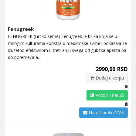
Fenugreek
FENUGREEK (Grčko seme) Fenugreek je biljka koja se u
mnogim kulturama koristila u medicinske svrhe i pokazala se
izuzetno efektivnom u tretiranju svega od gubitka apetita pa
do poremećaja...
2990,00 RSD
Dodaj u korpu
ili
Pozovi i naruči
ili
Naruči preko SMS