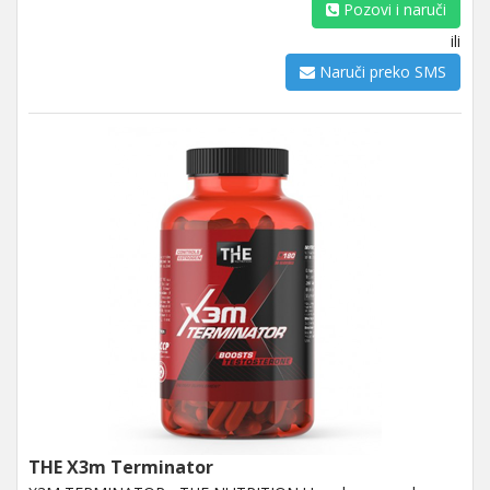
Pozovi i naruči
ili
Naruči preko SMS
THE X3m Terminator