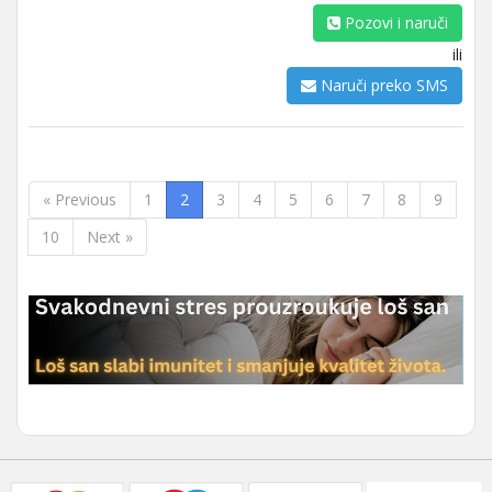
Pozovi i naruči
ili
Naruči preko SMS
« Previous
1
2
3
4
5
6
7
8
9
10
Next »