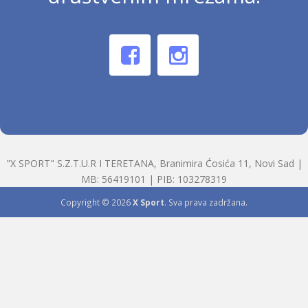
"X SPORT" S.Z.T.U.R I TERETANA, Branimira Ćosića 11, Novi Sad |
MB: 56419101 | PIB: 103278319
Copyright © 2026
X Sport
. Sva prava zadržana.