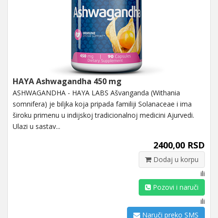
HAYA Ashwagandha 450 mg
ASHWAGANDHA - HAYA LABS Ašvanganda (Withania
somnifera) je biljka koja pripada familiji Solanaceae i ima
široku primenu u indijskoj tradicionalnoj medicini Ajurvedi.
Ulazi u sastav...
2400,00 RSD
Dodaj u korpu
ili
Pozovi i naruči
ili
Naruči preko SMS