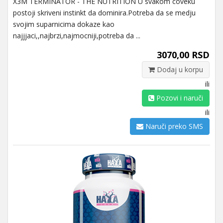
X3M TERMINATOR - THE NUTRITION U svakom coveku
postoji skriveni instinkt da dominira.Potreba da se medju
svojim suparnicima dokaze kao
najjjaci,,najbrzi,najmocniji,potreba da ...
3070,00 RSD
Dodaj u korpu
ili
Pozovi i naruči
ili
Naruči preko SMS