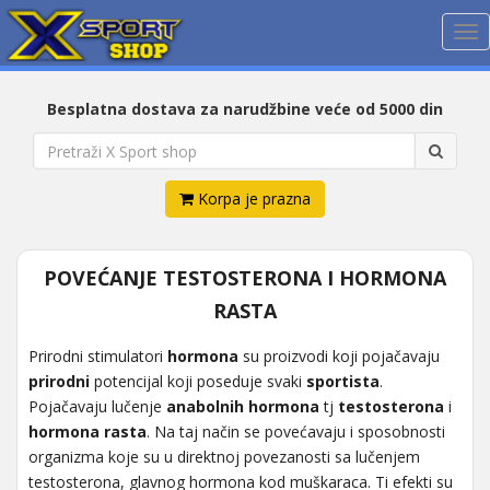
Me
Besplatna dostava za narudžbine veće od 5000 din
Korpa je prazna
POVEĆANJE TESTOSTERONA I HORMONA
RASTA
Prirodni stimulatori
hormona
su proizvodi koji pojačavaju
prirodni
potencijal koji poseduje svaki
sportista
.
Pojačavaju lučenje
anabolnih hormona
tj
testosterona
i
hormona rasta
. Na taj način se povećavaju i sposobnosti
organizma koje su u direktnoj povezanosti sa lučenjem
testosterona, glavnog hormona kod muškaraca. Ti efekti su