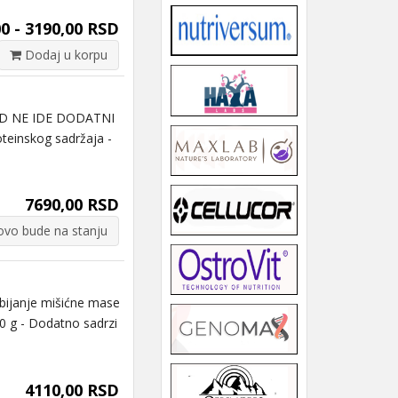
0 - 3190,00 RSD
Dodaj u korpu
VOD NE IDE DODATNI
teinskog sadržaja -
7690,00 RSD
vo bude na stanju
ijanje mišićne mase
0 g - Dodatno sadrzi
4110,00 RSD