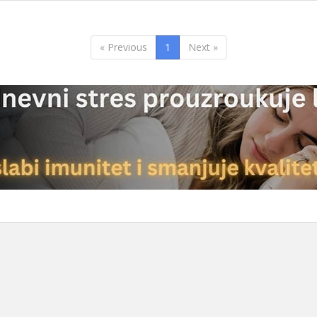
« Previous
1
Next »