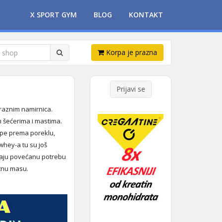
X SPORT GYM
BLOG
KONTAKT
Korpa je prazna
Prijavi se
 raznim namirnica.
m šećerima i mastima.
rupe prema poreklu,
 whey-a tu su još
 imaju povećanu potrebu
icnu masu.