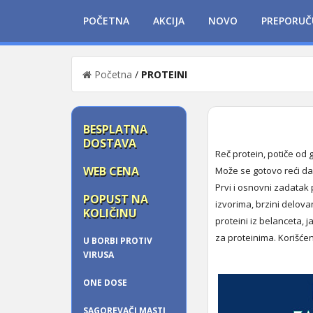
POČETNA
AKCIJA
NOVO
PREPORUČ
Početna
/
PROTEINI
BESPLATNA
DOSTAVA
Reč protein, potiče od 
WEB CENA
Može se gotovo reći da 
Prvi i osnovni zadatak
POPUST NA
izvorima, brzini delovan
KOLIČINU
proteini iz belanceta, 
za proteinima. Korišće
U BORBI PROTIV
VIRUSA
ONE DOSE
SAGOREVAČI MASTI