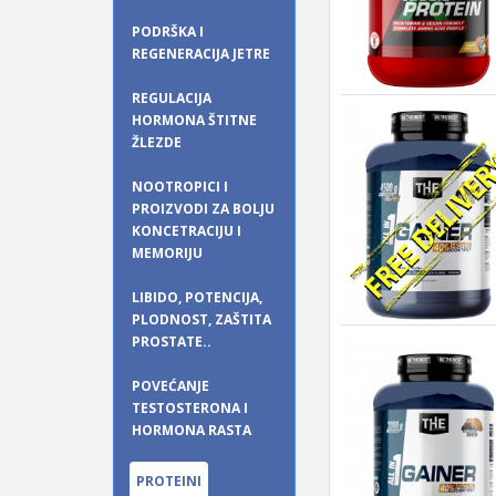
PODRŠKA I
REGENERACIJA JETRE
REGULACIJA
HORMONA ŠTITNE
ŽLEZDE
NOOTROPICI I
PROIZVODI ZA BOLJU
KONCETRACIJU I
MEMORIJU
LIBIDO, POTENCIJA,
PLODNOST, ZAŠTITA
PROSTATE..
POVEĆANJE
TESTOSTERONA I
HORMONA RASTA
PROTEINI