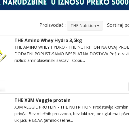
Proizvođač :
Sortiraj po
THE Nutrition
THE Amino Whey Hydro 3,5kg
THE AMINO WHEY HYDRO - THE NUTRITION NA OVAJ PROI
DODATNI POPUST-SAMO BESPLATNA DOSTAVA Pošto različiti
različit aminokiselinski sastav i stopu...
THE X3M Veggie protein
X3M VEGGIE PROTEIN - THE NUTRITION Predstavlja kombinaci
pirinča. Bez mlečnih proizvoda, bez laktoze, bez glutena i pše
uključuje BCAA (aminokiseline...