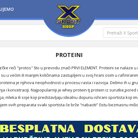
UJEMO
PROTEINI
grčke reči "protos" što u prevodu znači PRVI ELEMENT. Proteini se nalaze u
su u većim ili manjim količinama zastupljeni u svoj hrani osim u rafinirani
 proteina je njihova neophodnost u procesu rasta i razvoja. Delimo ih u g
ja i koncetraciji. Najpopularniji je whey protein tj protein iz surutke,pored
jaja, mleka ili soje koji predstavljaju idealnu dopunu ishrani sportista koji
njem ovih preparata svaki sportista će brže “nabaciti” čistu bezmasnu miš