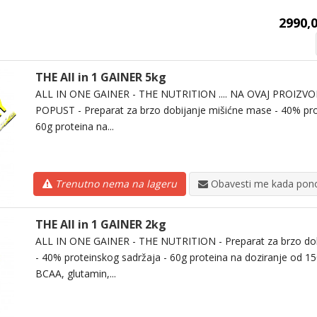
2990,0
THE All in 1 GAINER 5kg
ALL IN ONE GAINER - THE NUTRITION .... NA OVAJ PROIZ
POPUST - Preparat za brzo dobijanje mišićne mase - 40% pro
60g proteina na...
Trenutno nema na lageru
Obavesti me kada pono
THE All in 1 GAINER 2kg
ALL IN ONE GAINER - THE NUTRITION - Preparat za brzo dob
- 40% proteinskog sadržaja - 60g proteina na doziranje od 15
BCAA, glutamin,...