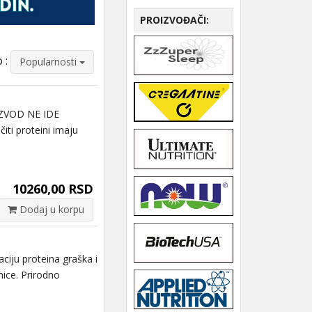
PROIZVOĐAČI:
 :
Popularnosti
ZVOD NE IDE
 proteini imaju
10260,00 RSD
Dodaj u korpu
ju proteina graška i
nice. Prirodno