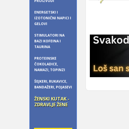
PROIZVODI
ENERGETSKI I
IZOTONIČNI NAPICI I
GELOVI
STIMULATORI NA
BAZI KOFEINA I
TAURINA
PROTEINSKE
ČOKOLADICE,
NAMAZI, TOPINZI
ŠEJKERI, RUKAVICE,
BANDAŽERI, POJASEVI
ŽENSKI KUTAK -
ZDRAVLJE ŽENE