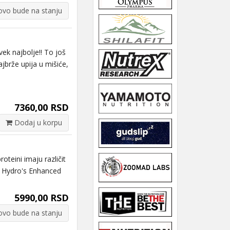
vo bude na stanju
 najbolje!! To još
jbrže upija u mišiće,
7360,00 RSD
Dodaj u korpu
eini imaju različit
y Hydro's Enhanced
5990,00 RSD
vo bude na stanju