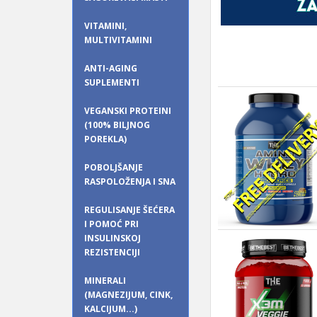
VITAMINI,
MULTIVITAMINI
ANTI-AGING
SUPLEMENTI
VEGANSKI PROTEINI
(100% BILJNOG
POREKLA)
POBOLJŠANJE
RASPOLOŽENJA I SNA
REGULISANJE ŠEĆERA
I POMOĆ PRI
INSULINSKOJ
REZISTENCIJI
MINERALI
(MAGNEZIJUM, CINK,
KALCIJUM...)