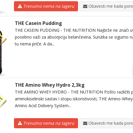
Trenutno nema na lageru
Obavesti me kada pono
THE Casein Pudding
THE CASEIN PUDDING - THE NUTRITION Najbrže ne znači uvek
posebno važi za absorpciju belančevina. Surutka se sigurno na
tu nema priče. A da...
THE Amino Whey Hydro 2,3kg
THE AMINO WHEY HYDRO - THE NUTRITION Pošto različiti prot
aminokiselinski sastav i stopu iskoristivosti, THE Amino-Whe
Amino Acid Delivery System...
Trenutno nema na lageru
Obavesti me kada pono