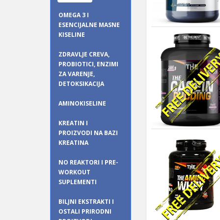
OMEGA 3 I
ESENCIJALNE MASNE
KISELINE
ZDRAVLJE CREVA,
PROBIOTICI, ENZIMI
ZA VARENJE,
DETOKSIKACIJA
AMINOKISELINE
KREATIN I
PROIZVODI NA BAZI
KREATINA
NO REAKTORI I PRE-
WORKOUT
SUPLEMENTI
BILJNI EKSTRAKTI I
OSTALI PRIRODNI