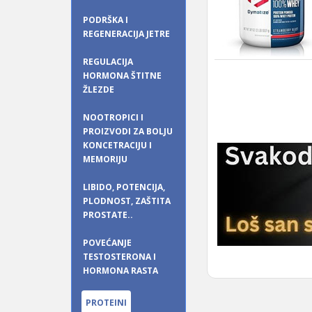
PODRŠKA I
REGENERACIJA JETRE
REGULACIJA
HORMONA ŠTITNE
ŽLEZDE
NOOTROPICI I
PROIZVODI ZA BOLJU
KONCETRACIJU I
MEMORIJU
LIBIDO, POTENCIJA,
PLODNOST, ZAŠTITA
PROSTATE..
POVEĆANJE
TESTOSTERONA I
HORMONA RASTA
PROTEINI