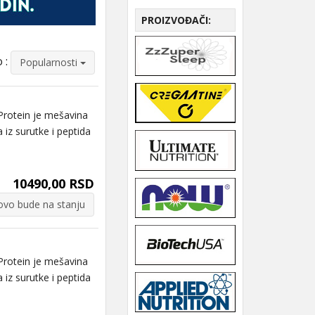
PROIZVOĐAČI:
 :
Popularnosti
rotein je mešavina
 iz surutke i peptida
10490,00 RSD
vo bude na stanju
rotein je mešavina
 iz surutke i peptida