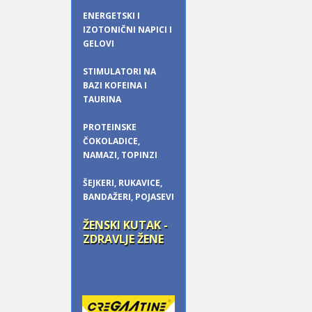
ENERGETSKI I
IZOTONIČNI NAPICI I
GELOVI
STIMULATORI NA
BAZI KOFEINA I
TAURINA
PROTEINSKE
ČOKOLADICE,
NAMAZI, TOPINZI
ŠEJKERI, RUKAVICE,
BANDAŽERI, POJASEVI
ŽENSKI KUTAK -
ZDRAVLJE ŽENE