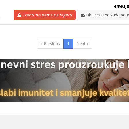
4490,0
Trenutno nema na lageru
Obavesti me kada pono
« Previous
1
Next »