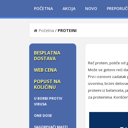
POČETNA
AKCIJA
NOVO
PREPORUČ
Početna
/
PROTEINI
BESPLATNA
DOSTAVA
Reč protein, potiče od 
WEB CENA
Može se gotovo reći da 
Prvi i osnovni zadatak
POPUST NA
izvorima, brzini delovan
KOLIČINU
proteini iz belanceta, 
za proteinima. Korišće
U BORBI PROTIV
VIRUSA
ONE DOSE
SAGOREVAČI MASTI