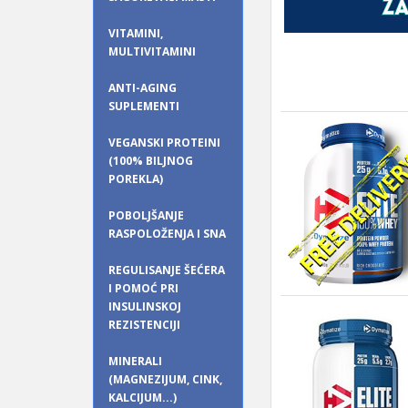
VITAMINI,
MULTIVITAMINI
ANTI-AGING
SUPLEMENTI
VEGANSKI PROTEINI
(100% BILJNOG
POREKLA)
POBOLJŠANJE
RASPOLOŽENJA I SNA
REGULISANJE ŠEĆERA
I POMOĆ PRI
INSULINSKOJ
REZISTENCIJI
MINERALI
(MAGNEZIJUM, CINK,
KALCIJUM...)