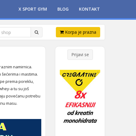
X SPORT GYM
BLOG
KONTAKT
Korpa je prazna
Prijavi se
 raznim namirnica.
m šećerima i mastima.
rupe prema poreklu,
 whey-a tu su još
 imaju povećanu potrebu
icnu masu.