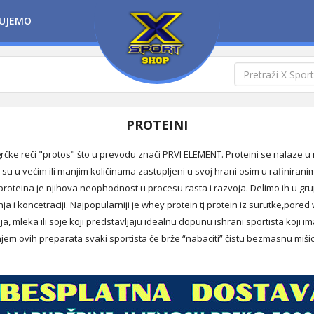
UJEMO
PROTEINI
grčke reči "protos" što u prevodu znači PRVI ELEMENT. Proteini se nalaze u
su u većim ili manjim količinama zastupljeni u svoj hrani osim u rafinirani
 proteina je njihova neophodnost u procesu rasta i razvoja. Delimo ih u g
ja i koncetraciji. Najpopularniji je whey protein tj protein iz surutke,pored
jaja, mleka ili soje koji predstavljaju idealnu dopunu ishrani sportista koji
njem ovih preparata svaki sportista će brže “nabaciti” čistu bezmasnu miš