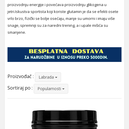
proizvodnju energije i povećava proizvodnju glikogena u
jetri.Iskustva sportista koji koriste glutamin je da se efekti osete
vrlo brzo, fizički se bolje osećaju, manje su umorni i imaju više
snage, spremniji su za naredni trening, a i upale mišića su
smanjene.
Proizvođač :
Labrada
Sortiraj po :
Popularnosti