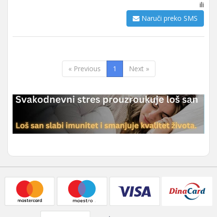
ili
Naruči preko SMS
« Previous
1
Next »