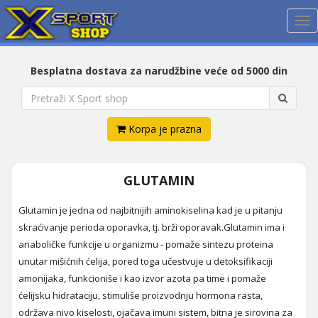
Me
Besplatna dostava za narudžbine veće od 5000 din
Korpa je prazna
GLUTAMIN
Glutamin je jedna od najbitnijih aminokiselina kad je u pitanju
skraćivanje perioda oporavka, tj. brži oporavak.Glutamin ima i
anaboličke funkcije u organizmu - pomaže sintezu proteina
unutar mišićnih ćelija, pored toga učestvuje u detoksifikaciji
amonijaka, funkcioniše i kao izvor azota pa time i pomaže
ćelijsku hidrataciju, stimuliše proizvodnju hormona rasta,
održava nivo kiselosti, ojačava imuni sistem, bitna je sirovina za