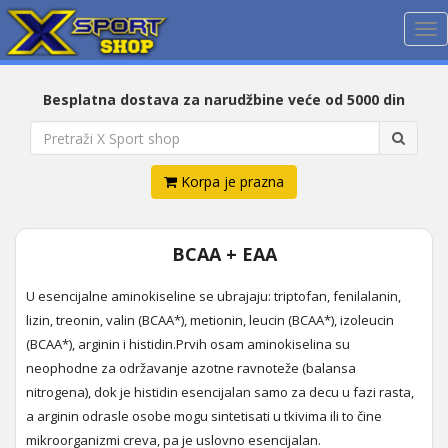
Me
Besplatna dostava za narudžbine veće od 5000 din
Korpa je prazna
BCAA + EAA
U esencijalne aminokiseline se ubrajaju: triptofan, fenilalanin,
lizin, treonin, valin (BCAA*), metionin, leucin (BCAA*), izoleucin
(BCAA*), arginin i histidin.Prvih osam aminokiselina su
neophodne za održavanje azotne ravnoteže (balansa
nitrogena), dok je histidin esencijalan samo za decu u fazi rasta,
a arginin odrasle osobe mogu sintetisati u tkivima ili to čine
mikroorganizmi creva, pa je uslovno esencijalan.