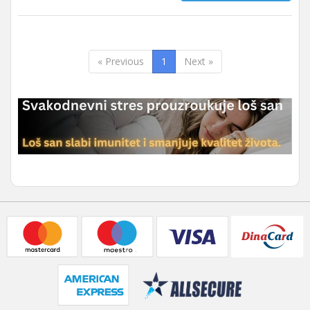
« Previous
1
Next »