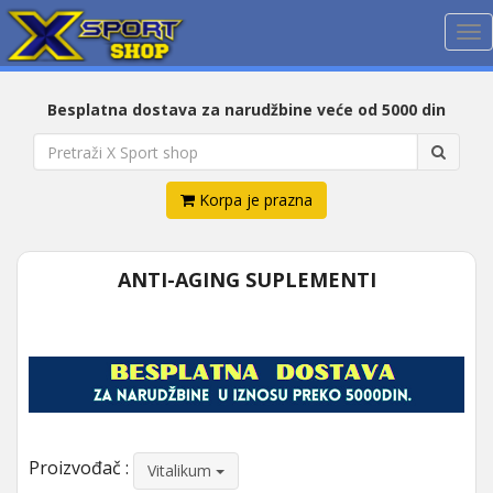
Me
Besplatna dostava za narudžbine veće od 5000 din
Korpa je prazna
ANTI-AGING SUPLEMENTI
Proizvođač :
Vitalikum