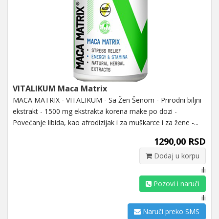
VITALIKUM Maca Matrix
MACA MATRIX - VITALIKUM - Sa Žen Šenom - Prirodni biljni
ekstrakt - 1500 mg ekstrakta korena make po dozi -
Povećanje libida, kao afrodizijak i za muškarce i za žene -...
1290,00 RSD
Dodaj u korpu
ili
Pozovi i naruči
ili
Naruči preko SMS