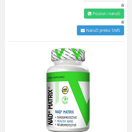
ili
Pozovi i naruči
ili
Naruči preko SMS