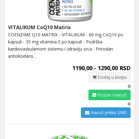
VITALIKUM CoQ10 Matrix
COENZIME Q10 MATRIX - VITALIKUM - 60 mg CoQ10 po
kapsuli - 35 mg vitamina E po kapsuli - Podrška
kardiovaskularnom sistemu i zdravlju srca - Prirodan
antioksidans...
1190,00 - 1290,00 RSD
Dodaj u korpu
ili
Pozovi i naruči
ili
Naruči preko SMS