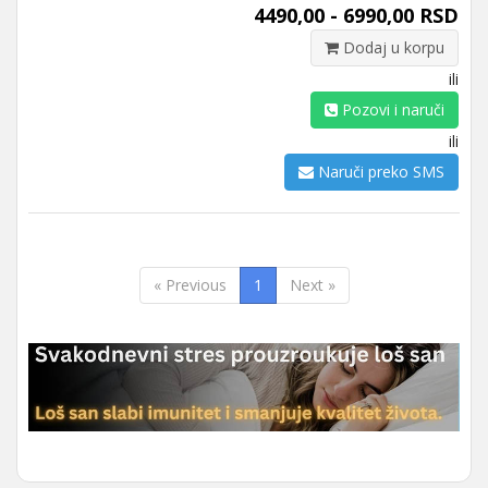
4490,00 - 6990,00 RSD
Dodaj u korpu
ili
Pozovi i naruči
ili
Naruči preko SMS
« Previous
1
Next »