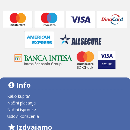
Info
Kako kupiti?
Načini plaćanja
Načini isporuke
Uslovi korišćenja
Izdvajamo