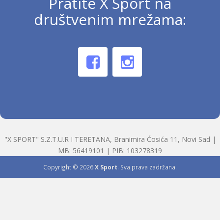
Pratite X Sport na
društvenim mrežama:
"X SPORT" S.Z.T.U.R I TERETANA, Branimira Ćosića 11, Novi Sad |
MB: 56419101 | PIB: 103278319
Copyright © 2026
X Sport
. Sva prava zadržana.