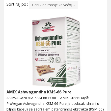
Sortiraj po :
Ceni - od manje ka većoj
AMIX Ashwagandha KMS-66 Pure
ASHWAGANDHA KSM-66 PURE - AMIX GreenDay®
ProVegan Ashvagandha KSM-66 Pure je dodatak ishrani u
biljnoj kapsuli sa sadržajem patentiranog ekstrakta (KSM-66)