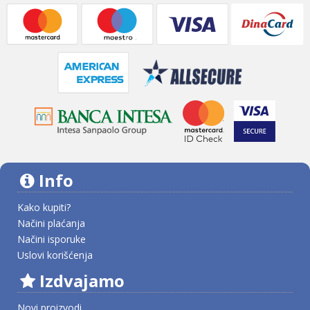
Info
Kako kupiti?
Načini plaćanja
Načini isporuke
Uslovi korišćenja
Izdvajamo
Novi proizvodi