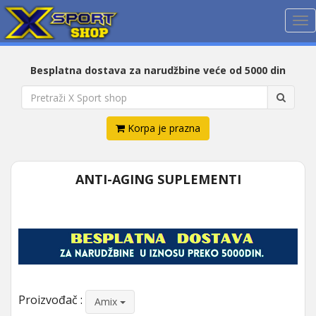
Me
Besplatna dostava za narudžbine veće od 5000 din
Korpa je prazna
ANTI-AGING SUPLEMENTI
Proizvođač :
Amix