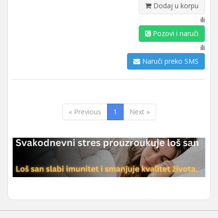
Dodaj u korpu
ili
Pozovi i naruči
ili
Naruči preko SMS
« Previous
1
Next »