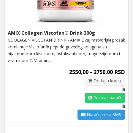
AMIX Collagen Viscofan® Drink 300g
COOLAGEN VISCOFAN DRINK - AMIX Ovaj rastvorljivi prašak
kombinuje Viscofan® peptide goveđeg kolagena sa
hijaluronskom kiselinom, astaksantinom, magnezijumom i
vitaminom C. Vitamin...
2550,00 - 2750,00 RSD
Dodaj u korpu
ili
Pozovi i naruči
ili
Naruči preko SMS