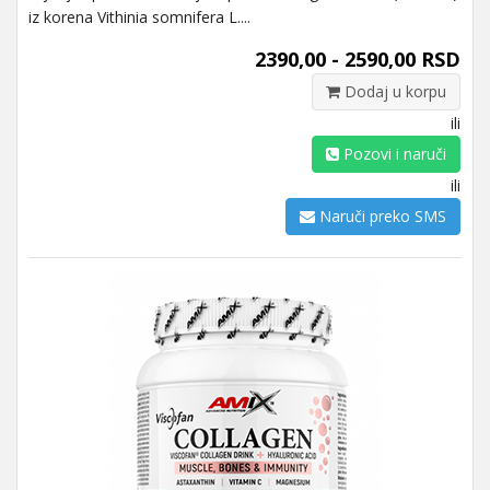
iz korena Vithinia somnifera L....
2390,00 - 2590,00 RSD
Dodaj u korpu
ili
Pozovi i naruči
ili
Naruči preko SMS