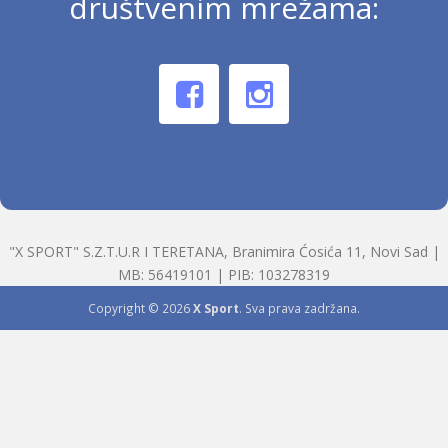
društvenim mrežama:
"X SPORT" S.Z.T.U.R I TERETANA, Branimira Ćosića 11, Novi Sad |
MB: 56419101 | PIB: 103278319
Copyright © 2026
X Sport
. Sva prava zadržana.