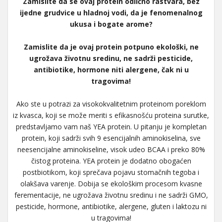
Zamislite da se ovaj protein odlično rastvara, bez
ijedne grudvice u hladnoj vodi, da je fenomenalnog
ukusa i bogate arome?
Zamislite da je ovaj protein potpuno ekološki, ne
ugrožava životnu sredinu, ne sadrži pesticide,
antibiotike, hormone niti alergene, čak ni u
tragovima!
Ako ste u potrazi za visokokvalitetnim proteinom poreklom
iz kvasca, koji se može meriti s efikasnošću proteina surutke,
predstavljamo vam naš YEA protein. U pitanju je kompletan
protein, koji sadrži svih 9 esencijalnih aminokiselina, sve
neesencijalne aminokiseline, visok udeo BCAA i preko 80%
čistog proteina. YEA protein je dodatno obogaćen
postbiotikom, koji sprečava pojavu stomačnih tegoba i
olakšava varenje. Dobija se ekološkim procesom kvasne
ferementacije, ne ugrožava životnu sredinu i ne sadrži GMO,
pesticide, hormone, antibiotike, alergene, gluten i laktozu ni
u tragovima!