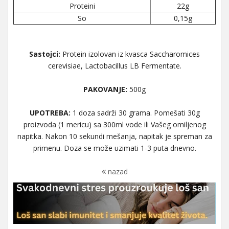
Proteini
22g
So
0,15g
Sastojci:
Protein izolovan iz kvasca Saccharomices
cerevisiae, Lactobacillus LB Fermentate.
PAKOVANJE:
500g
UPOTREBA:
1 doza sadrži 30 grama. Pomešati 30g
proizvoda (1 mericu) sa 300ml vode ili Vašeg omiljenog
napitka. Nakon 10 sekundi mešanja, napitak je spreman za
primenu. Doza se može uzimati 1-3 puta dnevno.
nazad