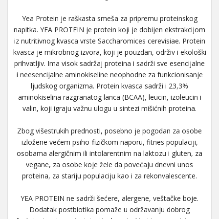
Yea Protein je raškasta smeša za pripremu proteinskog
napitka. YEA PROTEIN je protein koji je dobijen ekstrakcijom
iz nutritivnog kvasca vrste Saccharomices cerevisiae. Protein
kvasca je mikrobnog izvora, koji je pouzdan, održiv i ekološki
prihvatljiv. Ima visok sadržaj proteina i sadrži sve esencijalne
i neesencijalne aminokiseline neophodne za funkcionisanje
ljudskog organizma. Protein kvasca sadrži i 23,3%
aminokiselina razgranatog lanca (BCAA), leucin, izoleucin i
valin, koji igraju važnu ulogu u sintezi mišićnih proteina.
Zbog višestrukih prednosti, posebno je pogodan za osobe
izložene većem psiho-fizičkom naporu, fitnes populaciji,
osobama alergičnim ili intolarentnim na laktozu i gluten, za
vegane, za osobe koje žele da povećaju dnevni unos
proteina, za stariju populaciju kao i za rekonvalescente.
YEA PROTEIN ne sadrži šećere, alergene, veštačke boje.
Dodatak postbiotika pomaže u održavanju dobrog