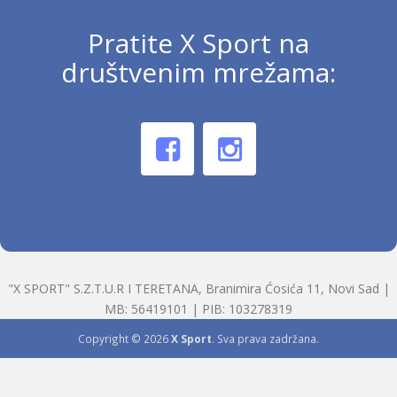
Pratite X Sport na
društvenim mrežama:
"X SPORT" S.Z.T.U.R I TERETANA, Branimira Ćosića 11, Novi Sad |
MB: 56419101 | PIB: 103278319
Copyright © 2026
X Sport
. Sva prava zadržana.