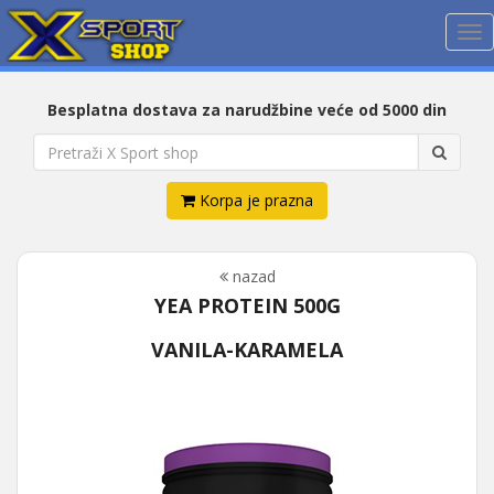
Me
Besplatna dostava za narudžbine veće od 5000 din
Korpa je prazna
nazad
YEA PROTEIN 500G
VANILA-KARAMELA