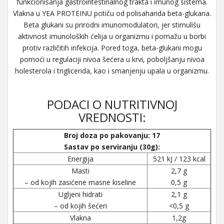
funkcionisanja gastrointestinalnog trakta i imunog sistema.
Vlakna u YEA PROTEINU potiču od polisaharida beta-glukana.
Beta glukani su prirodni imunomodulatori, jer stimulišu
aktivnost imunoloških ćelija u organizmu i pomažu u borbi
protiv različitih infekcija. Pored toga, beta-glukani mogu
pomoći u regulaciji nivoa šećera u krvi, poboljšanju nivoa
holesterola i triglicerida, kao i smanjenju upala u organizmu.
PODACI O NUTRITIVNOJ
VREDNOSTI:
Broj doza po pakovanju: 17
Sastav po serviranju (30g):
Energija
521 kJ / 123 kcal
Masti
2,7 g
– od kojih zasićene masne kiseline
0,5 g
Ugljeni hidrati
2,1 g
– od kojih šećeri
<0,5 g
Vlakna
1,2g