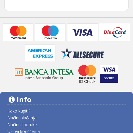
Info
Kako kupiti?
Načini plaćanja
Načini isporuke
Uslovi korišćenja