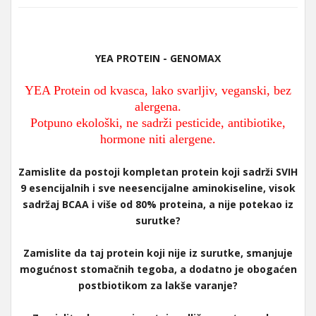
YEA PROTEIN - GENOMAX
YEA Protein od kvasca, lako svarljiv, veganski, bez
alergena.
Potpuno ekološki, ne sadrži pesticide, antibiotike,
hormone niti alergene.
Zamislite da postoji kompletan protein koji sadrži SVIH
9 esencijalnih i sve neesencijalne aminokiseline, visok
sadržaj BCAA i više od 80% proteina, a nije potekao iz
surutke?
Zamislite da taj protein koji nije iz surutke, smanjuje
mogućnost stomačnih tegoba, a dodatno je obogaćen
postbiotikom za lakše varanje?