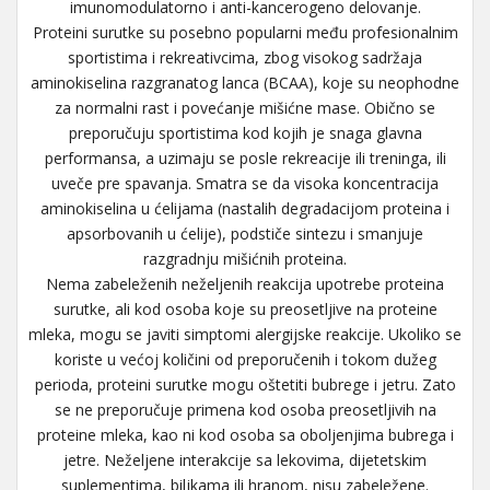
imunomodulatorno i anti-kancerogeno delovanje.
Proteini surutke su posebno popularni među profesionalnim
sportistima i rekreativcima, zbog visokog sadržaja
aminokiselina razgranatog lanca (BCAA), koje su neophodne
za normalni rast i povećanje mišićne mase. Obično se
preporučuju sportistima kod kojih je snaga glavna
performansa, a uzimaju se posle rekreacije ili treninga, ili
uveče pre spavanja. Smatra se da visoka koncentracija
aminokiselina u ćelijama (nastalih degradacijom proteina i
apsorbovanih u ćelije), podstiče sintezu i smanjuje
razgradnju mišićnih proteina.
Nema zabeleženih neželjenih reakcija upotrebe proteina
surutke, ali kod osoba koje su preosetljive na proteine
mleka, mogu se javiti simptomi alergijske reakcije. Ukoliko se
koriste u većoj količini od preporučenih i tokom dužeg
perioda, proteini surutke mogu oštetiti bubrege i jetru. Zato
se ne preporučuje primena kod osoba preosetljivih na
proteine mleka, kao ni kod osoba sa oboljenjima bubrega i
jetre. Neželjene interakcije sa lekovima, dijetetskim
suplementima, biljkama ili hranom, nisu zabeležene.