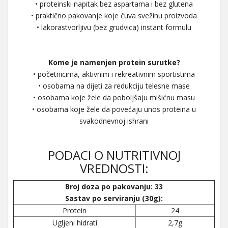
• proteinski napitak bez aspartama i bez glutena
• praktično pakovanje koje čuva svežinu proizvoda
• lakorastvorljivu (bez grudvica) instant formulu
Kome je namenjen protein surutke?
• početnicima, aktivnim i rekreativnim sportistima
• osobama na dijeti za redukciju telesne mase
• osobama koje žele da poboljšaju mišićnu masu
• osobama koje žele da povećaju unos proteina u
svakodnevnoj ishrani
PODACI O NUTRITIVNOJ
VREDNOSTI:
Broj doza po pakovanju: 33
Sastav po serviranju (30g):
Protein
24
Ugljeni hidrati
2,7g