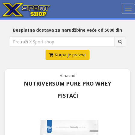
Me
Besplatna dostava za narudžbine veće od 5000 din
Korpa je prazna
nazad
NUTRIVERSUM PURE PRO WHEY
PISTAĆI