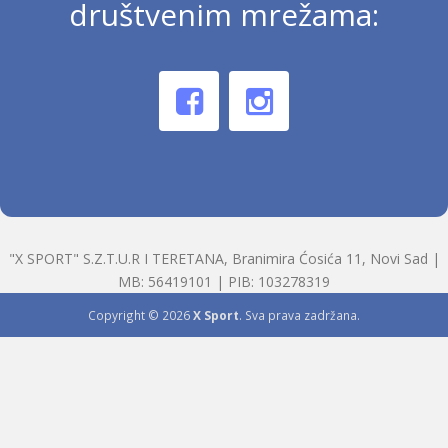
društvenim mrežama:
"X SPORT" S.Z.T.U.R I TERETANA, Branimira Ćosića 11, Novi Sad |
MB: 56419101 | PIB: 103278319
Copyright © 2026
X Sport
. Sva prava zadržana.