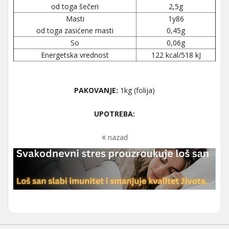
od toga šečeri
2,5g
Masti
1y86
od toga zasićene masti
0,45g
So
0,06g
Energetska vrednost
122 kcal/518 kJ
PAKOVANJE:
1kg (folija)
UPOTREBA:
nazad