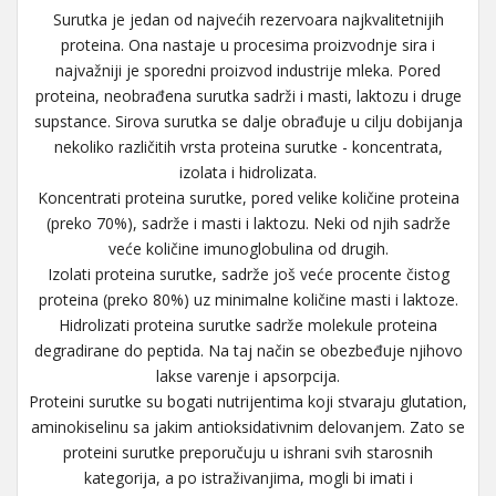
Surutka je jedan od najvećih rezervoara najkvalitetnijih
proteina. Ona nastaje u procesima proizvodnje sira i
najvažniji je sporedni proizvod industrije mleka. Pored
proteina, neobrađena surutka sadrži i masti, laktozu i druge
supstance. Sirova surutka se dalje obrađuje u cilju dobijanja
nekoliko različitih vrsta proteina surutke - koncentrata,
izolata i hidrolizata.
Koncentrati proteina surutke, pored velike količine proteina
(preko 70%), sadrže i masti i laktozu. Neki od njih sadrže
veće količine imunoglobulina od drugih.
Izolati proteina surutke, sadrže još veće procente čistog
proteina (preko 80%) uz minimalne količine masti i laktoze.
Hidrolizati proteina surutke sadrže molekule proteina
degradirane do peptida. Na taj način se obezbeđuje njihovo
lakse varenje i apsorpcija.
Proteini surutke su bogati nutrijentima koji stvaraju glutation,
aminokiselinu sa jakim antioksidativnim delovanjem. Zato se
proteini surutke preporučuju u ishrani svih starosnih
kategorija, a po istraživanjima, mogli bi imati i