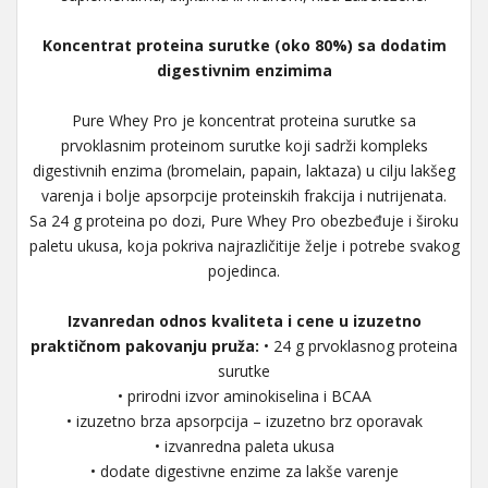
Koncentrat proteina surutke (oko 80%) sa dodatim
digestivnim enzimima
Pure Whey Pro je koncentrat proteina surutke sa
prvoklasnim proteinom surutke koji sadrži kompleks
digestivnih enzima (bromelain, papain, laktaza) u cilju lakšeg
varenja i bolje apsorpcije proteinskih frakcija i nutrijenata.
Sa 24 g proteina po dozi, Pure Whey Pro obezbeđuje i široku
paletu ukusa, koja pokriva najrazličitije želje i potrebe svakog
pojedinca.
Izvanredan odnos kvaliteta i cene u izuzetno
praktičnom pakovanju pruža:
• 24 g prvoklasnog proteina
surutke
• prirodni izvor aminokiselina i BCAA
• izuzetno brza apsorpcija – izuzetno brz oporavak
• izvanredna paleta ukusa
• dodate digestivne enzime za lakše varenje