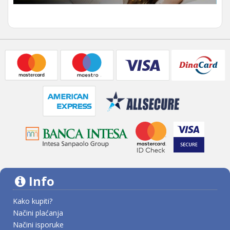
Info
Kako kupiti?
Načini plaćanja
Načini isporuke