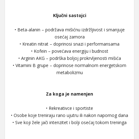
Ključni sastojci
• Beta-alanin – podržava mišićnu izdržljivost i smanjuje
osećaj zamora
• Kreatin nitrat – doprinosi snazi i performansama
• Kofein – povećava energiju i budnost
• Arginin AKG – podrška boljoj prokrvljenosti mišića
• Vitamini B grupe – doprinose normalnom energetskom
metabolizmu
Za koga je namenjen
• Rekreativce i sportiste
• Osobe koje treniraju rano ujutru ili nakon napornog dana
• Sve koji žele jači intenzitet i bolji osećaj tokom treninga