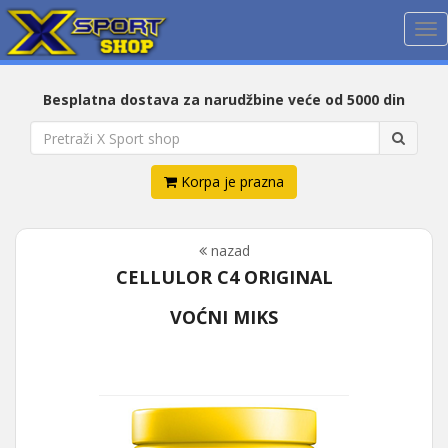
Me
Besplatna dostava za narudžbine veće od 5000 din
Korpa je prazna
nazad
CELLULOR C4 ORIGINAL
VOĆNI MIKS