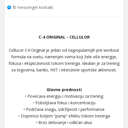
fb messenger kontakt
C-4 ORIGINAL - CELLULOR
Cellucor C4 Original je jedan od najpopularnijih pre-workout
formula na svetu, namenjen svima koji žele više energije,
fokusa i eksplozivnosti tokom treninga. Idealan je za trening
sa tegovima, kardio, HIIT i intenzivne sportske aktivnosti.
Glavne prednosti
• Povećava energiju i motivaciju za trening
• Poboljšava fokus i koncentraciju
• Podržava snagu, izdržljivost i performanse
• Doprinosi boljem “pump” efektu tokom treninga
• Brzo delovanje i odličan ukus