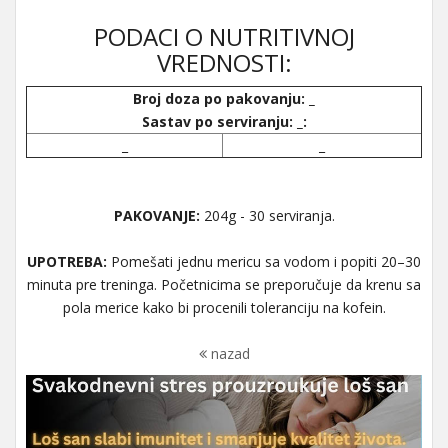
PODACI O NUTRITIVNOJ
VREDNOSTI:
Broj doza po pakovanju: _
Sastav po serviranju: _:
_
_
PAKOVANJE:
204g - 30 serviranja.
UPOTREBA:
Pomešati jednu mericu sa vodom i popiti 20–30
minuta pre treninga. Početnicima se preporučuje da krenu sa
pola merice kako bi procenili toleranciju na kofein.
nazad