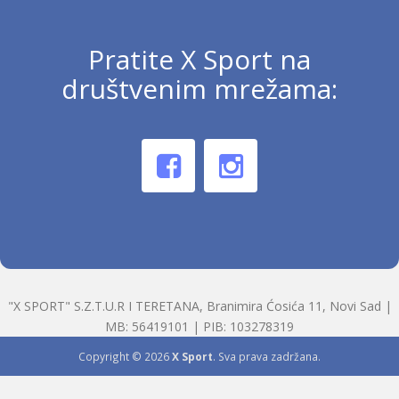
Pratite X Sport na
društvenim mrežama:
"X SPORT" S.Z.T.U.R I TERETANA, Branimira Ćosića 11, Novi Sad |
MB: 56419101 | PIB: 103278319
Copyright © 2026
X Sport
. Sva prava zadržana.