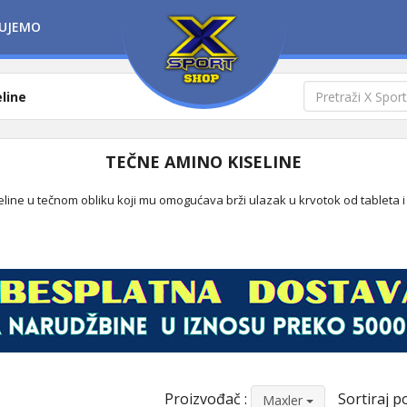
UJEMO
line
TEČNE AMINO KISELINE
ine u tečnom obliku koji mu omogućava brži ulazak u krvotok od tableta i 
Proizvođač :
Sortiraj po
Maxler