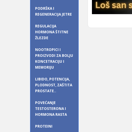
PODRŠKA I
REGENERACIJA JETRE
REGULACIJA
HORMONA ŠTITNE
ŽLEZDE
NOOTROPICI I
PROIZVODI ZA BOLJU
KONCETRACIJU I
MEMORIJU
LIBIDO, POTENCIJA,
PLODNOST, ZAŠTITA
PROSTATE..
POVEĆANJE
TESTOSTERONA I
HORMONA RASTA
PROTEINI