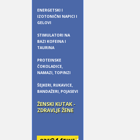
ENERGETSKI I
IZOTONIČNI NAPICI I
GELOVI
STIMULATORI NA
BAZI KOFEINA I
TAURINA
PROTEINSKE
ČOKOLADICE,
NAMAZI, TOPINZI
ŠEJKERI, RUKAVICE,
BANDAŽERI, POJASEVI
ŽENSKI KUTAK -
ZDRAVLJE ŽENE