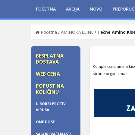
POČETNA
AKCIJA
NOVO
PREPORUČ
Početna
/
AMINOKISELINE
/
Tečne Amino Kise
BESPLATNA
DOSTAVA
Kompleksne amino kisel
WEB CENA
strane organizma.
POPUST NA
KOLIČINU
U BORBI PROTIV
VIRUSA
ONE DOSE
SAGOREVAČI MASTI