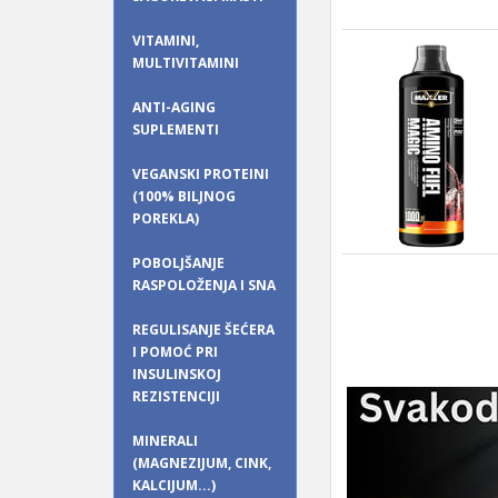
VITAMINI,
MULTIVITAMINI
ANTI-AGING
SUPLEMENTI
VEGANSKI PROTEINI
(100% BILJNOG
POREKLA)
POBOLJŠANJE
RASPOLOŽENJA I SNA
REGULISANJE ŠEĆERA
I POMOĆ PRI
INSULINSKOJ
REZISTENCIJI
MINERALI
(MAGNEZIJUM, CINK,
KALCIJUM...)