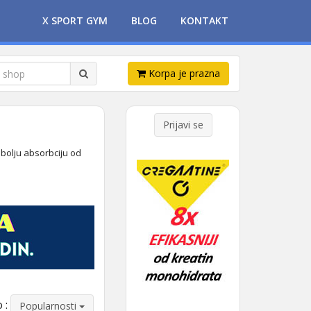
X SPORT GYM
BLOG
KONTAKT
Korpa je prazna
Prijavi se
bolju absorbciju od
 :
Popularnosti