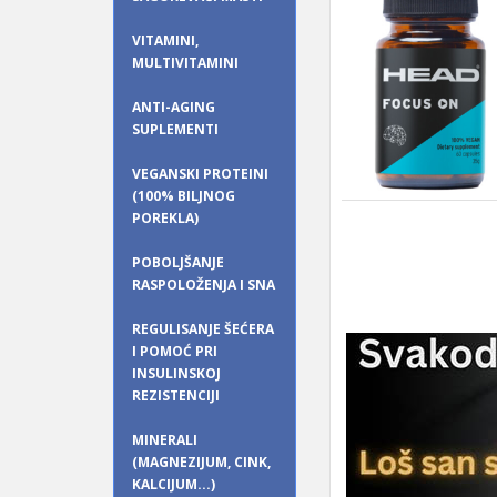
VITAMINI,
MULTIVITAMINI
ANTI-AGING
SUPLEMENTI
VEGANSKI PROTEINI
(100% BILJNOG
POREKLA)
POBOLJŠANJE
RASPOLOŽENJA I SNA
REGULISANJE ŠEĆERA
I POMOĆ PRI
INSULINSKOJ
REZISTENCIJI
MINERALI
(MAGNEZIJUM, CINK,
KALCIJUM...)