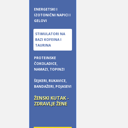
ENERGETSKI I
IZOTONIČNI NAPICI I
GELOVI
STIMULATORI NA
BAZI KOFEINA I
TAURINA
PROTEINSKE
ČOKOLADICE,
NAMAZI, TOPINZI
ŠEJKERI, RUKAVICE,
BANDAŽERI, POJASEVI
ŽENSKI KUTAK -
ZDRAVLJE ŽENE