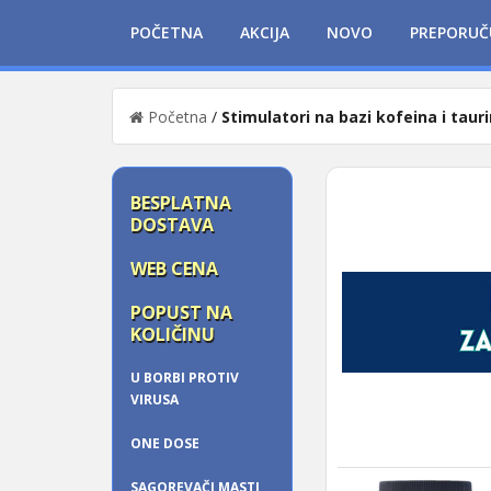
POČETNA
AKCIJA
NOVO
PREPORUČ
Početna
/
Stimulatori na bazi kofeina i taur
BESPLATNA
DOSTAVA
WEB CENA
POPUST NA
KOLIČINU
U BORBI PROTIV
VIRUSA
ONE DOSE
SAGOREVAČI MASTI