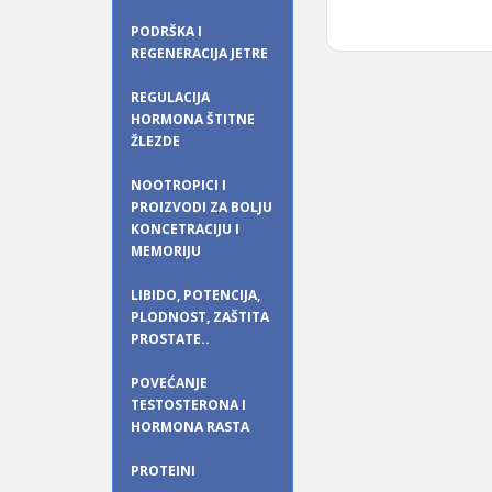
PODRŠKA I
REGENERACIJA JETRE
REGULACIJA
HORMONA ŠTITNE
ŽLEZDE
NOOTROPICI I
PROIZVODI ZA BOLJU
KONCETRACIJU I
MEMORIJU
LIBIDO, POTENCIJA,
PLODNOST, ZAŠTITA
PROSTATE..
POVEĆANJE
TESTOSTERONA I
HORMONA RASTA
PROTEINI