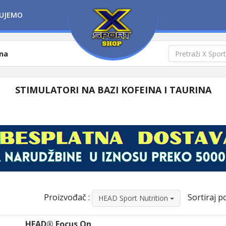
UJEMO
ina
STIMULATORI NA BAZI KOFEINA I TAURINA
Proizvođač :
Sortiraj po
HEAD Sport Nutrition
HEAD® Focus On