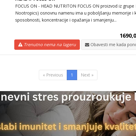
FOCUS ON - HEAD NUTRITON FOCUS ON proizvod iz grupe N
Nootropics) osnovnu namenu ima u poboljšanju memorije i k
sposobnosti, koncentracije i opažanja i smanjenju...
1690,0
Trenutno nema na lageru
Obavesti me kada pono
« Previous
1
Next »