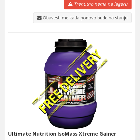
Trenutno nema na lageru
Obavesti me kada ponovo bude na stanju
Ultimate Nutrition IsoMass Xtreme Gainer