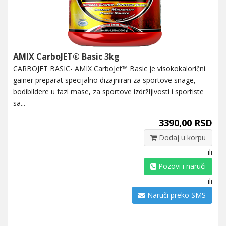
AMIX CarboJET® Basic 3kg
CARBOJET BASIC- AMIX CarboJet™ Basic je visokokalorični
gainer preparat specijalno dizajniran za sportove snage,
bodibildere u fazi mase, za sportove izdržljivosti i sportiste
sa...
3390,00 RSD
Dodaj u korpu
ili
Pozovi i naruči
ili
Naruči preko SMS