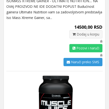
ISOMASS XTREME GAINER - ULTIMATE NUTRITION.... NA
OVAJ PROIZVOD NE IDE DODATNI POPUST Budućnost
gainera Ultimate Nutrition vam sa zadovoljstvom predstavlja
Iso Mass Xtreme Gainer, sa...
14500,00 RSD
Dodaj u korpu
ili
Pozovi i naruči
ili
Naruči preko SMS