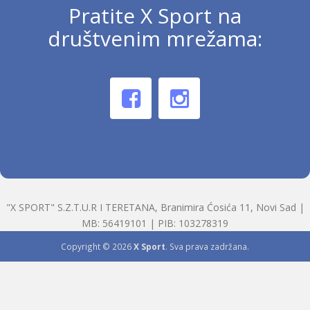
Pratite X Sport na
društvenim mrežama:
"X SPORT" S.Z.T.U.R I TERETANA, Branimira Ćosića 11, Novi Sad |
MB: 56419101 | PIB: 103278319
Copyright © 2026
X Sport
. Sva prava zadržana.