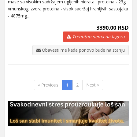
mase sa visokim sadržajem ugljenih hidrata i proteina - 23g
vrhunskog izvora proteina - visok sadržaj hranljivih sastojaka
- 4875mg...
3390,00 RSD
Trenutno nema na lageru
Obavesti me kada ponovo bude na stanju
« Previous
1
2
Next »