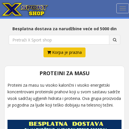
Me
Besplatna dostava za narudžbine veće od 5000 din
Korpa je prazna
PROTEINI ZA MASU
Proteini za masu su visoko kalorični i visoko energetski
koncentrovani proteinski prahovi koji u svom sastavu sadrže
visok sadržaj ugljenih hidrata i proteina. Ova grupa proizvoda
je pogodna za ljude koji teško dobijaju na telesnoj težini.