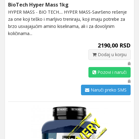
BioTech Hyper Mass 1kg
HYPER MASS - BIO TECH.... HYPER MASS-Savršeno rešenje
za one koji teško i marljivo treniraju, koji imaju potrebe za
brzo usvajajućim amino kiselinama, ali i za dovoljnim
količinama...
2190,00 RSD
Dodaj u korpu
ili
Pozovi i naruči
ili
Naruči preko SMS