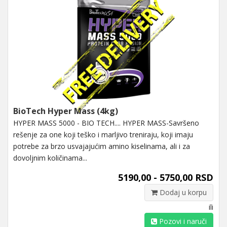
BioTech Hyper Mass (4kg)
HYPER MASS 5000 - BIO TECH.... HYPER MASS-Savršeno
rešenje za one koji teško i marljivo treniraju, koji imaju
potrebe za brzo usvajajućim amino kiselinama, ali i za
dovoljnim količinama...
5190,00 - 5750,00 RSD
Dodaj u korpu
ili
Pozovi i naruči