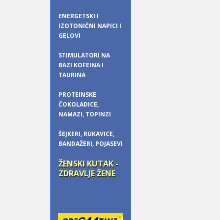
ENERGETSKI I
IZOTONIČNI NAPICI I
GELOVI
STIMULATORI NA
BAZI KOFEINA I
TAURINA
PROTEINSKE
ČOKOLADICE,
NAMAZI, TOPINZI
ŠEJKERI, RUKAVICE,
BANDAŽERI, POJASEVI
ŽENSKI KUTAK -
ZDRAVLJE ŽENE