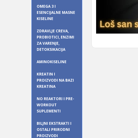
OMEGA 3 I
ESENCIJALNE MASNE
KISELINE
ZDRAVLJE CREVA,
PROBIOTICI, ENZIMI
ZA VARENJE,
DETOKSIKACIJA
AMINOKISELINE
KREATIN I
PROIZVODI NA BAZI
KREATINA
NO REAKTORI I PRE-
WORKOUT
SUPLEMENTI
BILJNI EKSTRAKTI I
OSTALI PRIRODNI
PROIZVODI