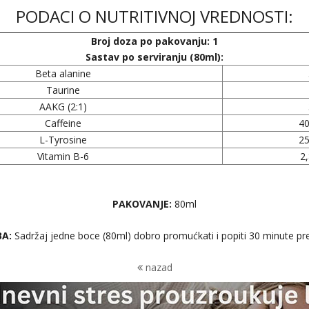
PODACI O NUTRITIVNOJ VREDNOSTI:
Broj doza po pakovanju: 1
Sastav po serviranju (80ml):
Beta alanine
Taurine
AAKG (2:1)
Caffeine
4
L-Tyrosine
2
Vitamin B-6
2
PAKOVANJE:
80ml
A:
Sadržaj jedne boce (80ml) dobro promućkati i popiti 30 minute pre
nazad