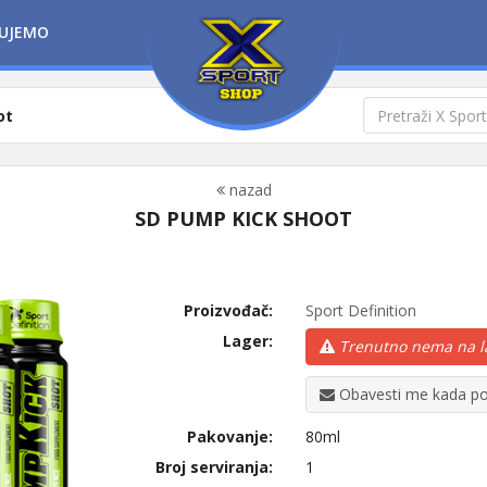
UJEMO
ot
nazad
SD PUMP KICK SHOOT
Proizvođač:
Sport Definition
Lager:
Trenutno nema na l
Obavesti me kada po
Pakovanje:
80ml
Broj serviranja:
1