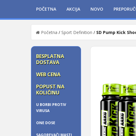
POČETNA
AKCIJA
NOVO
PREPORUČ
Početna
/
Sport Definition
/
SD Pump Kick Sho
BESPLATNA
DOSTAVA
WEB CENA
POPUST NA
KOLIČINU
U BORBI PROTIV
VIRUSA
ONE DOSE
SAGOREVAČI MASTI