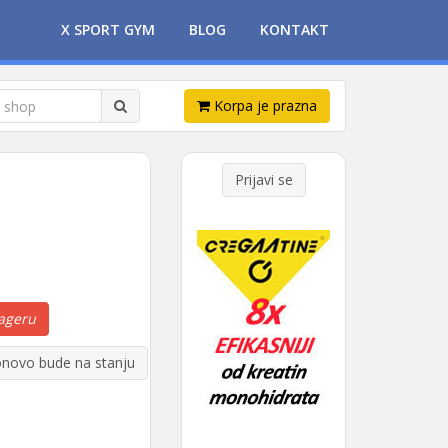
X SPORT GYM
BLOG
KONTAKT
Korpa je prazna
Prijavi se
ageru
novo bude na stanju