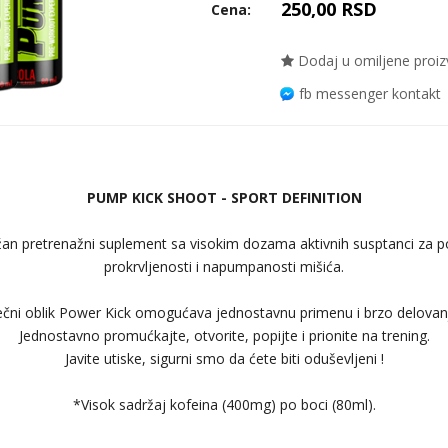
250,00 RSD
Cena:
Dodaj u omiljene proi
fb messenger kontakt
PUMP KICK SHOOT - SPORT DEFINITION
n pretrenažni suplement sa visokim dozama aktivnih susptanci za p
prokrvljenosti i napumpanosti mišića.
čni oblik Power Kick omogućava jednostavnu primenu i brzo delovan
Jednostavno promućkajte, otvorite, popijte i prionite na trening.
Javite utiske, sigurni smo da ćete biti oduševljeni !
*Visok sadržaj kofeina (400mg) po boci (80ml).