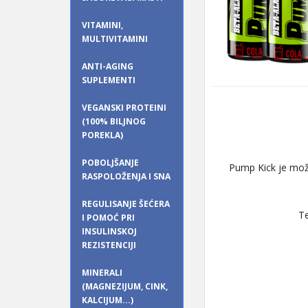
VITAMINI,
MULTIVITAMINI
ANTI-AGING
SUPLEMENTI
VEGANSKI PROTEINI
(100% BILJNOG
POREKLA)
POBOLJŠANJE
Pump Kick je moža
RASPOLOŽENJA I SNA
REGULISANJE ŠEĆERA
Te
I POMOĆ PRI
INSULINSKOJ
REZISTENCIJI
MINERALI
(MAGNEZIJUM, CINK,
KALCIJUM...)