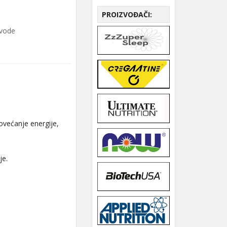
PROIZVOĐAČI:
zvode
ovećanje energije,
je.