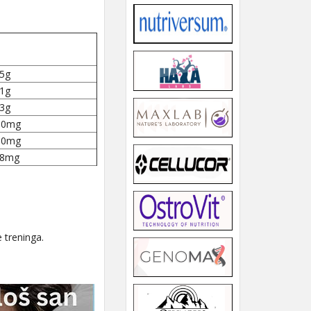
5g
1g
3g
00mg
50mg
,8mg
 treninga.