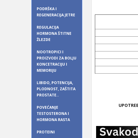
PODRŠKA I
REGENERACIJA JETRE
REGULACIJA
HORMONA ŠTITNE
ŽLEZDE
NOOTROPICI I
PROIZVODI ZA BOLJU
KONCETRACIJU I
MEMORIJU
LIBIDO, POTENCIJA,
PLODNOST, ZAŠTITA
PROSTATE..
UPOTREB
POVEĆANJE
TESTOSTERONA I
HORMONA RASTA
PROTEINI