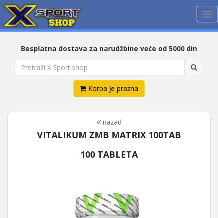
Me
Besplatna dostava za narudžbine veće od 5000 din
Korpa je prazna
nazad
VITALIKUM ZMB MATRIX 100TAB
100 TABLETA