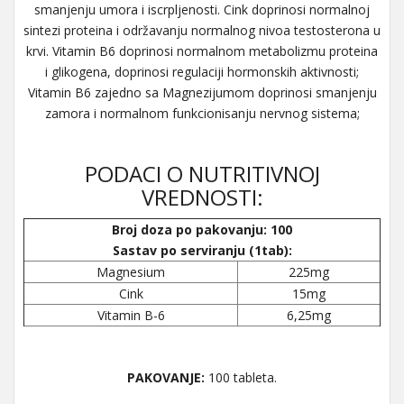
smanjenju umora i iscrpljenosti. Cink doprinosi normalnoj
sintezi proteina i održavanju normalnog nivoa testosterona u
krvi. Vitamin B6 doprinosi normalnom metabolizmu proteina
i glikogena, doprinosi regulaciji hormonskih aktivnosti;
Vitamin B6 zajedno sa Magnezijumom doprinosi smanjenju
zamora i normalnom funkcionisanju nervnog sistema;
PODACI O NUTRITIVNOJ
VREDNOSTI:
Broj doza po pakovanju: 100
Sastav po serviranju (1tab):
Magnesium
225mg
Cink
15mg
Vitamin B-6
6,25mg
PAKOVANJE:
100 tableta.