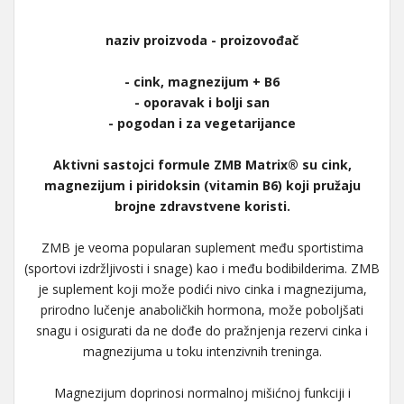
naziv proizvoda - proizovođač
- cink, magnezijum + B6
- oporavak i bolji san
- pogodan i za vegetarijance
Aktivni sastojci formule ZMB Matrix® su cink,
magnezijum i piridoksin (vitamin B6) koji pružaju
brojne zdravstvene koristi.
ZMB je veoma popularan suplement među sportistima
(sportovi izdržljivosti i snage) kao i među bodibilderima. ZMB
je suplement koji može podići nivo cinka i magnezijuma,
prirodno lučenje anaboličkih hormona, može poboljšati
snagu i osigurati da ne dođe do pražnjenja rezervi cinka i
magnezijuma u toku intenzivnih treninga.
Magnezijum doprinosi normalnoj mišićnoj funkciji i