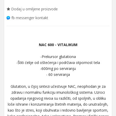
Dodaj u omiljene proizvode
fb messenger kontakt
NAC 600 - VITALIKUM
-Prekursor glutationa
-Štiti ćelije od oštećenja i podržava otpornost tela
-600mg po serviranju
- 60 serviranja
Glutation, u čijoj sintezi učestvuje NAC, neophodan je za
zdravu i normalnu funkciju imunološkog sistema. Uzroci
opadanja njegovog nivoa su različiti, od spoljnih, u obliku
loše ishrane i konzumiranja štetnih materija, do unutrašnjih,
kao što je stres, koji obuhvata i redovno bavljenje sportom,