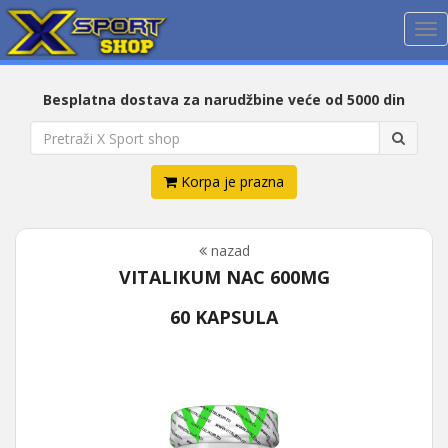
Me
Besplatna dostava za narudžbine veće od 5000 din
Korpa je prazna
nazad
VITALIKUM NAC 600MG
60 KAPSULA