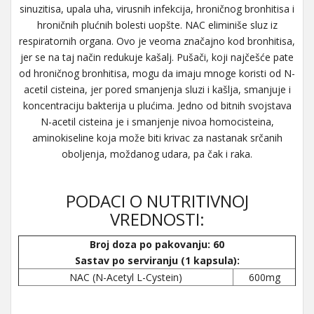
sinuzitisa, upala uha, virusnih infekcija, hroničnog bronhitisa i
hroničnih plućnih bolesti uopšte. NAC eliminiše sluz iz
respiratornih organa. Ovo je veoma značajno kod bronhitisa,
jer se na taj način redukuje kašalj. Pušači, koji najčešće pate
od hroničnog bronhitisa, mogu da imaju mnoge koristi od N-
acetil cisteina, jer pored smanjenja sluzi i kašlja, smanjuje i
koncentraciju bakterija u plućima. Jedno od bitnih svojstava
N-acetil cisteina je i smanjenje nivoa homocisteina,
aminokiseline koja može biti krivac za nastanak srčanih
oboljenja, moždanog udara, pa čak i raka.
PODACI O NUTRITIVNOJ
VREDNOSTI:
Broj doza po pakovanju: 60
Sastav po serviranju (1 kapsula):
NAC (N-Acetyl L-Cystein)
600mg