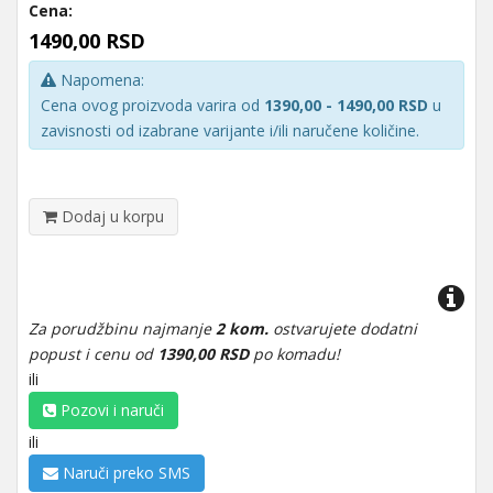
Cena:
1490,00 RSD
Napomena:
Cena ovog proizvoda varira od
1390,00 - 1490,00 RSD
u
zavisnosti od izabrane varijante i/ili naručene količine.
Dodaj u korpu
Za porudžbinu najmanje
2 kom.
ostvarujete dodatni
popust i cenu od
1390,00 RSD
po komadu!
ili
Pozovi i naruči
ili
Naruči preko SMS