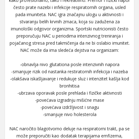
kako profesionalno, tako i rekreativno. Premor i fizički napor
često prate nazebi i infekcije respiratornih organa, usled
pada imuniteta. NAC igra značajnu ulogu u aktivnosti i
stvaranju belih krvnih zrnaca, koja su zadužena za
imunološki odgovor organizma. Sportski nutricionisti često
preporučuju NAC u periodima intenzivnog treniranja i
pojačanog stresa pred takmičenja da ne bi oslabio imunitet.
NAC može da ima sledeća dejstva na organizam:
-obnavlja nivo glutationa posle intenzivnih napora
-smanjuje rizik od nastanka restiratornih infekcija i nazeba
-olakšava iskašljavanje i redukuje sluz i intenzitet kašlja kod
bronhitisa
-ubrzava oporavak posle prehlada i fizičke aktivnosti
-povećava izgradnju mišićne mase
-povećava izdržljivost i snagu
-smanjuje nivo holesterola
NAC naročito blagotvorno deluje na respiratorni trakt, pa se
može preporučiti kao dodatak terapijama emfizema,