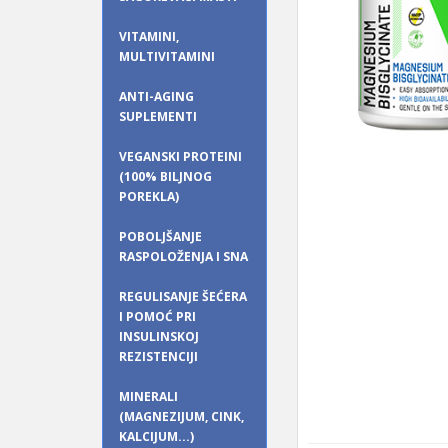
VITAMINI,
MULTIVITAMINI
ANTI-AGING
SUPLEMENTI
VEGANSKI PROTEINI
(100% BILJNOG
POREKLA)
POBOLJŠANJE
RASPOLOŽENJA I SNA
REGULISANJE ŠEĆERA
I POMOĆ PRI
INSULINSKOJ
REZISTENCIJI
MINERALI
(MAGNEZIJUM, CINK,
KALCIJUM...)