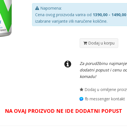
Napomena:
Cena ovog proizvoda varira od
1390,00 - 1490,00
izabrane varijante i/ili naručene količine.
Dodaj u korpu
Za porudžbinu najmanj
dodatni popust i cenu o
komadu!
Dodaj u omiljene proi
fb messenger kontakt
NA OVAJ PROIZVOD NE IDE DODATNI POPUST