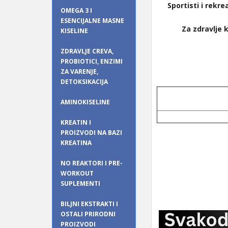
Sportisti i rekre
OMEGA 3 I
ESENCIJALNE MASNE
Za zdravlje 
KISELINE
ZDRAVLJE CREVA,
PROBIOTICI, ENZIMI
ZA VARENJE,
DETOKSIKACIJA
AMINOKISELINE
KREATIN I
PROIZVODI NA BAZI
KREATINA
NO REAKTORI I PRE-
WORKOUT
SUPLEMENTI
BILJNI EKSTRAKTI I
OSTALI PRIRODNI
PROIZVODI