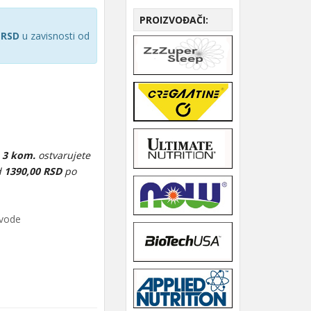
PROIZVOĐAČI:
 RSD
u zavisnosti od
e
3 kom.
ostvarujete
d
1390,00 RSD
po
zvode