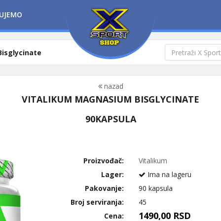
UJEMO
isglycinate
nazad
VITALIKUM MAGNASIUM BISGLYCINATE
90KAPSULA
Proizvođač:
Vitalikum
Lager:
Ima na lageru
Pakovanje:
90 kapsula
Broj serviranja:
45
1490,00 RSD
Cena: