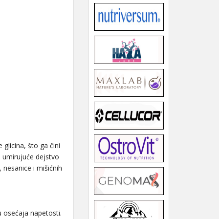
glicina, što ga čini
a umirujuće dejstvo
 nesanice i mišićnih
 osećaja napetosti.