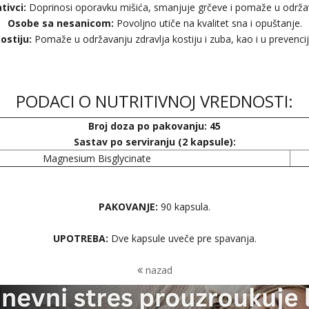
ativci:
Doprinosi oporavku mišića, smanjuje grčeve i pomaže u održa
Osobe sa nesanicom:
Povoljno utiče na kvalitet sna i opuštanje.
kostiju:
Pomaže u održavanju zdravlja kostiju i zuba, kao i u prevenci
PODACI O NUTRITIVNOJ VREDNOSTI:
Broj doza po pakovanju: 45
Sastav po serviranju (2 kapsule):
Magnesium Bisglycinate
PAKOVANJE:
90 kapsula.
UPOTREBA:
Dve kapsule uveče pre spavanja.
nazad