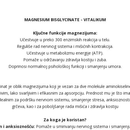
MAGNESIUM BISGLYCINATE - VITALIKUM
Ključne funkcije magnezijuma:
Učestvuje u preko 300 enzimskih reakcija u telu.
Reguliše rad nervnog sistema i mišićnih kontrakcija.
Učestvuje u metabolizmu energije (ATP).
Pomaže u održavanju zdravlja kostiju i zuba.
Doprinosi normalnoj psihološkoj funkciji i smanjenju umora.
nat je oblik magnezijuma koji je vezan za dve molekule aminokiseline 
ivim, lako svarljivim i efikasnim za apsorpciju. Prednost mu je što im
i idealnim za podršku nervnom sistemu, smanjenje stresa, anksioznosti,
grčeva, kao i za poboljšanje rada mišića i zdravlja kostiju
Za koga je koristan?
 i anksioznošću:
Pomaže u smirivanju nervnog sistema i smanjenju