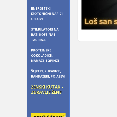
ENERGETSKI I
IZOTONIČNI NAPICI I
GELOVI
STIMULATORI NA
BAZI KOFEINA I
TAURINA
PROTEINSKE
ČOKOLADICE,
NAMAZI, TOPINZI
ŠEJKERI, RUKAVICE,
BANDAŽERI, POJASEVI
ŽENSKI KUTAK -
ZDRAVLJE ŽENE