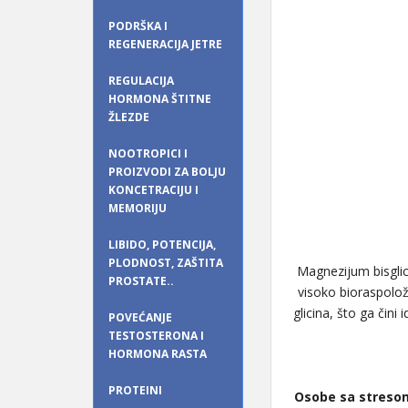
PODRŠKA I
REGENERACIJA JETRE
REGULACIJA
HORMONA ŠTITNE
ŽLEZDE
NOOTROPICI I
PROIZVODI ZA BOLJU
KONCETRACIJU I
MEMORIJU
LIBIDO, POTENCIJA,
PLODNOST, ZAŠTITA
Magnezijum bisglici
PROSTATE..
visoko bioraspolož
glicina, što ga čin
POVEĆANJE
TESTOSTERONA I
HORMONA RASTA
PROTEINI
Osobe sa stresom