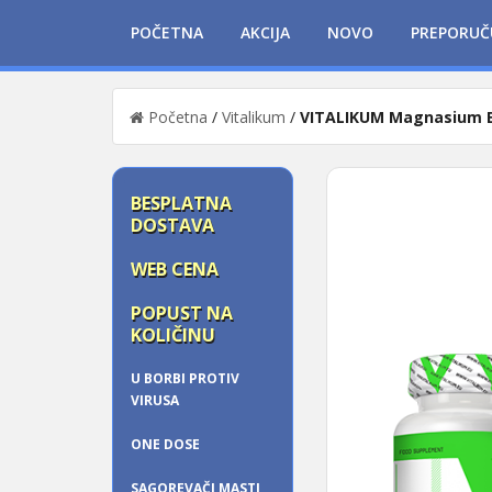
POČETNA
AKCIJA
NOVO
PREPORUČ
Početna
/
Vitalikum
/
VITALIKUM Magnasium B
BESPLATNA
DOSTAVA
WEB CENA
POPUST NA
KOLIČINU
U BORBI PROTIV
VIRUSA
ONE DOSE
SAGOREVAČI MASTI