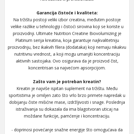
Garancija čistoće i kvaliteta:
Na tržištu postoji veliki izbor creatina, međutim postoje
velike razlike u tehnologiji i čistoći sirovina koji se koriste u
proizvodnji. Ultimate Nutrition Creatine Biovolumizing je
Platinum serija kreatina, koja garantuje najkvalitetniju
proizvodnju, bez ikakvih filera (dodataka) koji nemaju nikakvu
nutritivnu vrednost, a koji mogu umanjiti koncentraciju
aktivnih sastojaka. Ovo osigurava da je proizvod čist,
koncentrisan sa najvećom apsorpcijom.
Zašto vam je potreban kreatin?
Kreatin je najviše ispitan suplement na tržištu. Među
sportistima je omiljen zato što vrlo brzo primete napredak u
dobijanju čiste mišićne mase, izdržljivosti i snage. Poslednja
istraživanja su dokazala da ima blagotvoran uticaj na
moždane funkcije, pamćenje i koncentraciju.
- doprinosi povećanje snažne energije što omogućava da