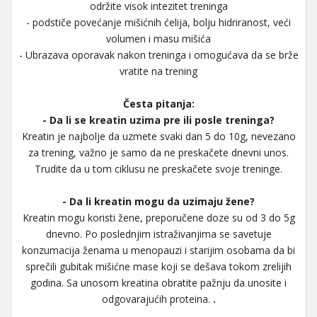
održite visok intezitet treninga
- podstiče povećanje mišićnih ćelija, bolju hidriranost, veći
volumen i masu mišića
- Ubrazava oporavak nakon treninga i omogućava da se brže
vratite na trening
Česta pitanja:
- Da li se kreatin uzima pre ili posle treninga?
Kreatin je najbolje da uzmete svaki dan 5 do 10g, nevezano
za trening, važno je samo da ne preskačete dnevni unos.
Trudite da u tom ciklusu ne preskačete svoje treninge.
- Da li kreatin mogu da uzimaju žene?
Kreatin mogu koristi žene, preporučene doze su od 3 do 5g
dnevno. Po poslednjim istraživanjima se savetuje
konzumacija ženama u menopauzi i starijim osobama da bi
sprečili gubitak mišićne mase koji se dešava tokom zrelijih
godina. Sa unosom kreatina obratite pažnju da unosite i
odgovarajućih proteina.
.