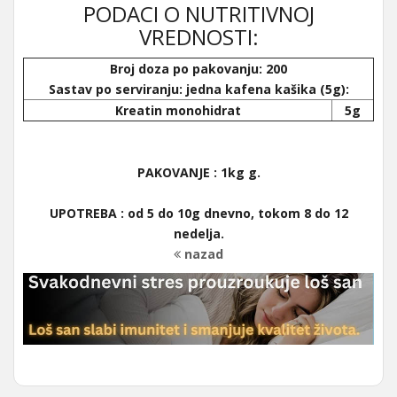
PODACI O NUTRITIVNOJ
VREDNOSTI:
Broj doza po pakovanju: 200
Sastav po serviranju: jedna kafena kašika (5g):
Kreatin monohidrat
5g
PAKOVANJE :
1kg g.
UPOTREBA :
od 5 do 10g dnevno, tokom 8 do 12
nedelja.
nazad