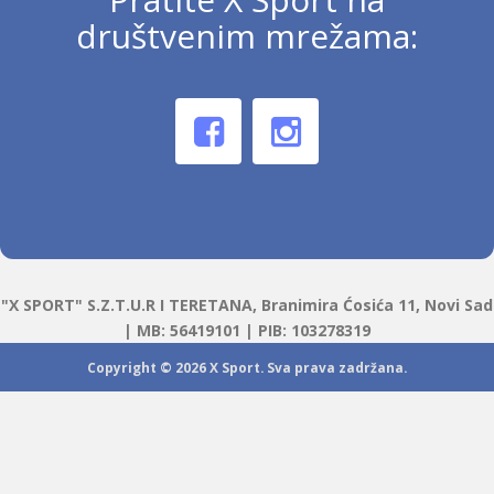
društvenim mrežama:
"X SPORT" S.Z.T.U.R I TERETANA, Branimira Ćosića 11, Novi Sad
| MB: 56419101 | PIB: 103278319
Copyright © 2026
X Sport
. Sva prava zadržana.