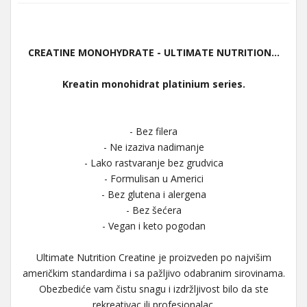
CREATINE MONOHYDRATE - ULTIMATE NUTRITION...
Kreatin monohidrat platinium series.
- Bez filera
- Ne izaziva nadimanje
- Lako rastvaranje bez grudvica
- Formulisan u Americi
- Bez glutena i alergena
- Bez šećera
- Vegan i keto pogodan
Ultimate Nutrition Creatine je proizveden po najvišim
američkim standardima i sa pažljivo odabranim sirovinama.
Obezbediće vam čistu snagu i izdržljivost bilo da ste
rekreativac ili profesionalac.