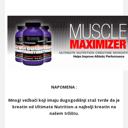
NAPOMENA :
Mnogi vežbači koji imaju dugogodišnji staž tvrde da je
kreatin od Ultimate Nutrition-a najbolji kreatin na
našem tržištu.