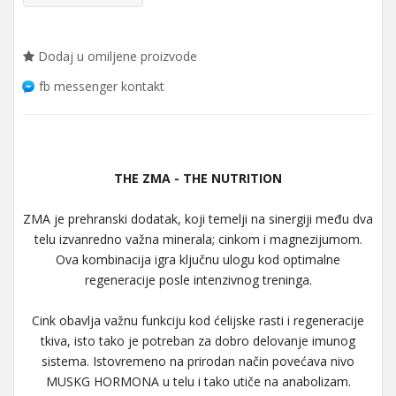
Dodaj u omiljene proizvode
fb messenger kontakt
THE ZMA - THE NUTRITION
ZMA je prehranski dodatak, koji temelji na sinergiji među dva
telu izvanredno važna minerala; cinkom i magnezijumom.
Ova kombinacija igra ključnu ulogu kod optimalne
regeneracije posle intenzivnog treninga.
Cink obavlja važnu funkciju kod ćelijske rasti i regeneracije
tkiva, isto tako je potreban za dobro delovanje imunog
sistema. Istovremeno na prirodan način povećava nivo
MUSKG HORMONA u telu i tako utiče na anabolizam.