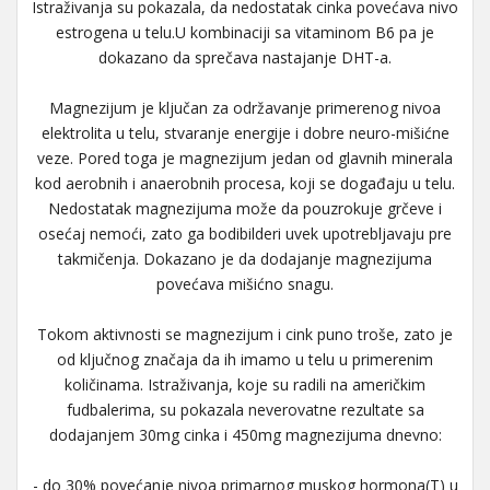
Istraživanja su pokazala, da nedostatak cinka povećava nivo
estrogena u telu.U kombinaciji sa vitaminom B6 pa je
dokazano da sprečava nastajanje DHT-a.
Magnezijum je ključan za održavanje primerenog nivoa
elektrolita u telu, stvaranje energije i dobre neuro-mišićne
veze. Pored toga je magnezijum jedan od glavnih minerala
kod aerobnih i anaerobnih procesa, koji se događaju u telu.
Nedostatak magnezijuma može da pouzrokuje grčeve i
osećaj nemoći, zato ga bodibilderi uvek upotrebljavaju pre
takmičenja. Dokazano je da dodajanje magnezijuma
povećava mišićno snagu.
Tokom aktivnosti se magnezijum i cink puno troše, zato je
od ključnog značaja da ih imamo u telu u primerenim
količinama. Istraživanja, koje su radili na američkim
fudbalerima, su pokazala neverovatne rezultate sa
dodajanjem 30mg cinka i 450mg magnezijuma dnevno:
- do 30% povećanje nivoa primarnog muskog hormona(T) u