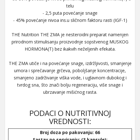
telu
- 2,5 puta povećanje snage
- 45% povećanje nivoa ins.u sličnom faktoru rasti (IGF-1)
THE Nutrition THE ZMA je nesteroidni preparat namenjen
prirodnom stimulisanju proizvodnje sopstvenog MUSKOG
HORMONA(T) bez ikakvih neželjenih efekata.
THE ZMA utiče i na povećanje snage, izdržljivosti, smanjenje
umora i sprečavanje grčeva, poboljšanje koncentracije,
smanjeno zadrživanje viška vode, i uglavnom dubokog i
tvrdog sna, što znači bolju regeneraciju, više snage i
ubrzavanje mišićnog rasta.
PODACI O NUTRITIVNOJ
VREDNOSTI:
Broj doza po pakovanju: 66
Sastav po serviranju: (3 kapsule):