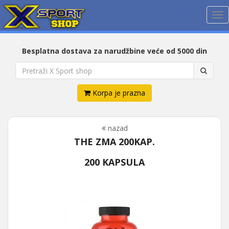
Me
Besplatna dostava za narudžbine veće od 5000 din
Korpa je prazna
nazad
THE ZMA 200KAP.
200 KAPSULA