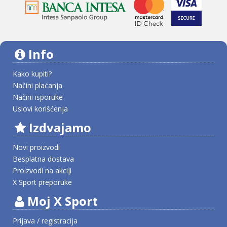
Info
Kako kupiti?
Načini plaćanja
Načini isporuke
Uslovi korišćenja
Izdvajamo
Novi proizvodi
Besplatna dostava
Proizvodi na akciji
X Sport preporuke
Moj X Sport
Prijava / registracija