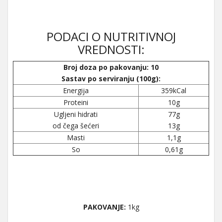
PODACI O NUTRITIVNOJ
VREDNOSTI:
Broj doza po pakovanju: 10
Sastav po serviranju (100g):
Energija
359kCal
Proteini
10g
Ugljeni hidrati
77g
od čega šećeri
13g
Masti
1,1g
So
0,61g
PAKOVANJE:
1kg