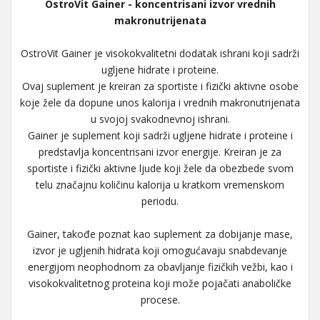
OstroVit Gainer - koncentrisani izvor vrednih
makronutrijenata
OstroVit Gainer je visokokvalitetni dodatak ishrani koji sadrži
ugljene hidrate i proteine.
Ovaj suplement je kreiran za sportiste i fizički aktivne osobe
koje žele da dopune unos kalorija i vrednih makronutrijenata
u svojoj svakodnevnoj ishrani.
Gainer je suplement koji sadrži ugljene hidrate i proteine i
predstavlja koncentrisani izvor energije. Kreiran je za
sportiste i fizički aktivne ljude koji žele da obezbede svom
telu značajnu količinu kalorija u kratkom vremenskom
periodu.
Gainer, takođe poznat kao suplement za dobijanje mase,
izvor je ugljenih hidrata koji omogućavaju snabdevanje
energijom neophodnom za obavljanje fizičkih vežbi, kao i
visokokvalitetnog proteina koji može pojačati anaboličke
procese.