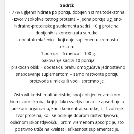
Sadrži:
- 77% ugljenih hidrata po porciji, dobijenih iz maltodekstrina.
- izvor visokokvalitetnog proteina – jedna porcija ugljeno-
hidratno-proteinskog suplementa sadrži 10 g proteina,
dobijenih iz koncentrata surutke.
- dodatak mlaćenice, koji daje suplementu kremastu
teksturu.
- 1 porcija = 6 merica = 100 g.
- pakovanje sadrži 10 porcija.
- praktičan oblik – dodatak u prahu omogućava jednostavno
snabdevanje suplementom – samo rastvorite porciju
proizvoda u mleku ili vodi i spremno je.
OstroVit koristi maltodekstrin, spoj dobijen enzimskom
hidrolizom skroba, koji je lako svarljiv i brzo se apsorbuje u
ljudskom organizmu, kao i koncentrat surutke, tj. životinjski
izvor proteina, koji se odlikuje dobrom rastvorljivošću,
odličnom iskoristljivošću i brzim vremenom apsorpcije, što
pozitivno utiče na kvalitet i efikasnost suplementacije.