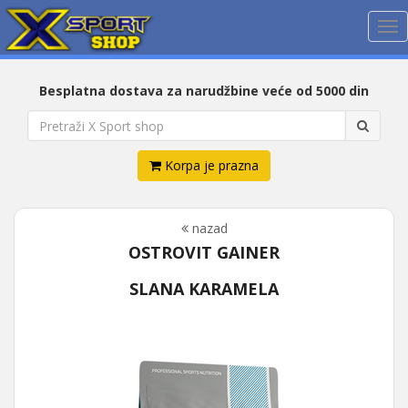
Me
Besplatna dostava za narudžbine veće od 5000 din
Korpa je prazna
nazad
OSTROVIT GAINER
SLANA KARAMELA