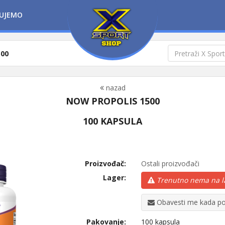
UJEMO
500
nazad
NOW PROPOLIS 1500
100 KAPSULA
Proizvođač:
Ostali proizvođači
Lager:
Trenutno nema na l
Obavesti me kada po
Pakovanje:
100 kapsula