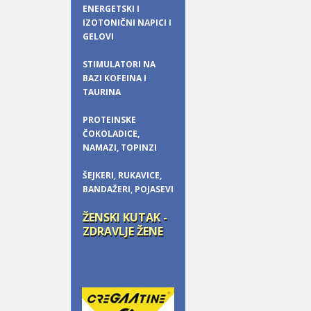
ENERGETSKI I
IZOTONIČNI NAPICI I
GELOVI
STIMULATORI NA
BAZI KOFEINA I
TAURINA
PROTEINSKE
ČOKOLADICE,
NAMAZI, TOPINZI
ŠEJKERI, RUKAVICE,
BANDAŽERI, POJASEVI
ŽENSKI KUTAK -
ZDRAVLJE ŽENE