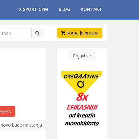
X SPORT GYM
BLOG
KONTAKT
Korpa je prazna
Prijavi se
ageru
novo bude na stanju