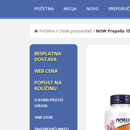
POČETNA
AKCIJA
NOVO
PREPORUČ
Početna
/
Ostali proizvođači
/
NOW Propolis 1
BESPLATNA
DOSTAVA
WEB CENA
POPUST NA
KOLIČINU
U BORBI PROTIV
VIRUSA
ONE DOSE
SAGOREVAČI MASTI