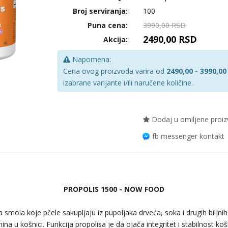
Broj serviranja:
100
Puna cena:
3990,00 RSD
2490,00 RSD
Akcija:
Napomena:
Cena ovog proizvoda varira od
2490,00 - 3990,00
izabrane varijante i/ili naručene količine.
Dodaj u omiljene proi
fb messenger kontakt
PROPOLIS 1500 - NOW FOOD
smola koje pčele sakupljaju iz pupoljaka drveća, soka i drugih biljnih 
ina u košnici. Funkcija propolisa je da ojača integritet i stabilnost ko