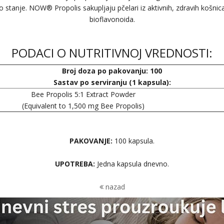
o stanje. NOW® Propolis sakupljaju pčelari iz aktivnih, zdravih košnica
bioflavonoida.
PODACI O NUTRITIVNOJ VREDNOSTI:
Broj doza po pakovanju: 100
Sastav po serviranju (1 kapsula):
Bee Propolis 5:1 Extract Powder
(Equivalent to 1,500 mg Bee Propolis)
PAKOVANJE:
100 kapsula.
UPOTREBA:
Jedna kapsula dnevno.
nazad