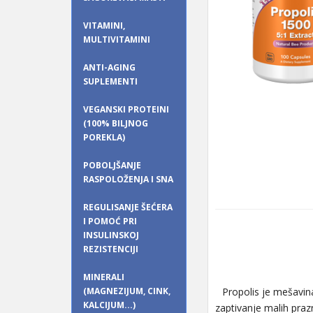
VITAMINI,
MULTIVITAMINI
ANTI-AGING
SUPLEMENTI
VEGANSKI PROTEINI
(100% BILJNOG
POREKLA)
POBOLJŠANJE
RASPOLOŽENJA I SNA
REGULISANJE ŠEĆERA
I POMOĆ PRI
INSULINSKOJ
REZISTENCIJI
MINERALI
(MAGNEZIJUM, CINK,
Propolis je mešavina 
KALCIJUM...)
zaptivanje malih prazn