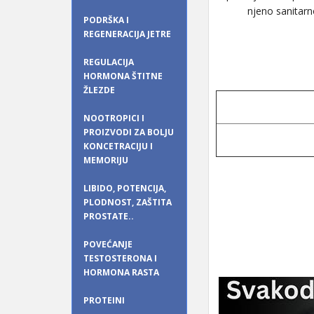
njeno sanitarn
PODRŠKA I
REGENERACIJA JETRE
REGULACIJA
HORMONA ŠTITNE
ŽLEZDE
NOOTROPICI I
PROIZVODI ZA BOLJU
KONCETRACIJU I
MEMORIJU
LIBIDO, POTENCIJA,
PLODNOST, ZAŠTITA
PROSTATE..
POVEĆANJE
TESTOSTERONA I
HORMONA RASTA
PROTEINI