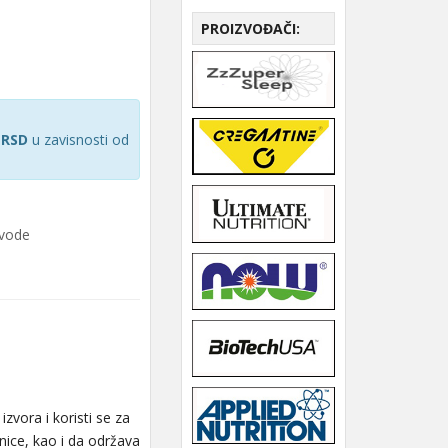
PROIZVOĐAČI:
 RSD
u zavisnosti od
zvode
izvora i koristi se za
šnice, kao i da održava