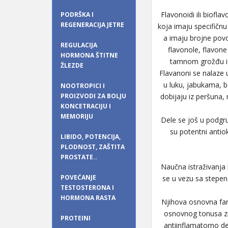
Flavonoidi ili bioflav
PODRŠKA I
REGENERACIJA JETRE
koja imaju specifičnu
a imaju brojne povol
REGULACIJA
flavonole, flavon
HORMONA ŠTITNE
tamnom grožđu i c
ŽLEZDE
Flavanoni se nalaze 
u luku, jabukama, b
NOOTROPICI I
PROIZVODI ZA BOLJU
dobijaju iz peršuna, 
KONCETRACIJU I
MEMORIJU
Dele se još u podgru
su potentni antiok
LIBIDO, POTENCIJA,
PLODNOST, ZAŠTITA
PROSTATE..
Naučna istraživanja 
POVEĆANJE
se u vezu sa stepen
TESTOSTERONA I
HORMONA RASTA
Njihova osnovna farm
osnovnog tonusa zi
PROTEINI
antiinflamatorno del