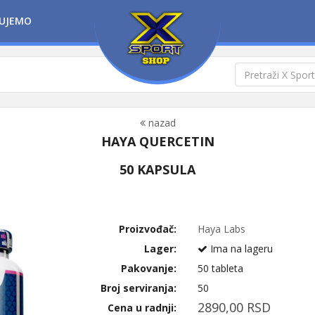
UJEMO
nazad
HAYA QUERCETIN
50 KAPSULA
Proizvođač:
Haya Labs
Lager:
Ima na lageru
Pakovanje:
50 tableta
Broj serviranja:
50
2890,00 RSD
Cena u radnji: