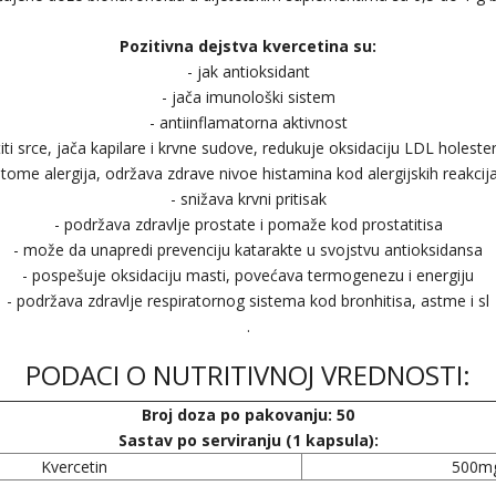
Pozitivna dejstva kvercetina su:
- jak antioksidant
- jača imunološki sistem
- antiinflamatorna aktivnost
titi srce, jača kapilare i krvne sudove, redukuje oksidaciju LDL holeste
ome alergija, održava zdrave nivoe histamina kod alergijskih reakcija
- snižava krvni pritisak
- podržava zdravlje prostate i pomaže kod prostatitisa
- može da unapredi prevenciju katarakte u svojstvu antioksidansa
- pospešuje oksidaciju masti, povećava termogenezu i energiju
- podržava zdravlje respiratornog sistema kod bronhitisa, astme i sl
.
PODACI O NUTRITIVNOJ VREDNOSTI:
Broj doza po pakovanju: 50
Sastav po serviranju (1 kapsula):
Kvercetin
500m