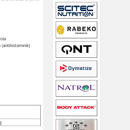
rola
 (antihistaminik)
g