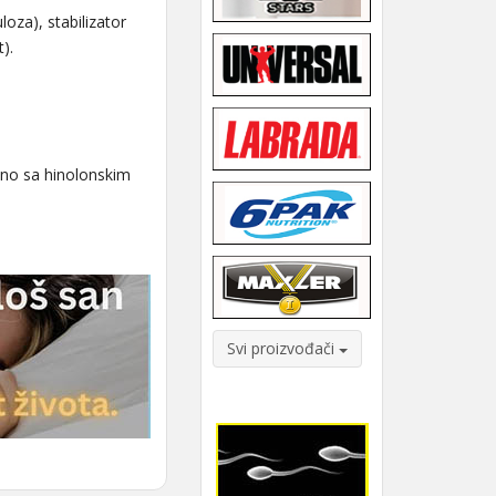
oza), stabilizator
).
dno sa hinolonskim
Svi proizvođači