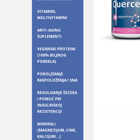
VITAMINI,
MULTIVITAMINI
ANTI-AGING
SUPLEMENTI
VEGANSKI PROTEINI
(100% BILJNOG
POREKLA)
POBOLJŠANJE
RASPOLOŽENJA I SNA
REGULISANJE ŠEĆERA
I POMOĆ PRI
INSULINSKOJ
REZISTENCIJI
MINERALI
(MAGNEZIJUM, CINK,
KALCIJUM...)