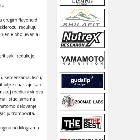
ta.
sa drugim flavonoid
osklerozu, redukuju
njenje oboljevanja i
ritisak i redukuje
je u semenkama, lišću,
t biljke i nastaje kao
panskoj medicini vinova
ima i studijama na
lamatomo delovanje.
gaciju trombocita.
ringina po kilogramu