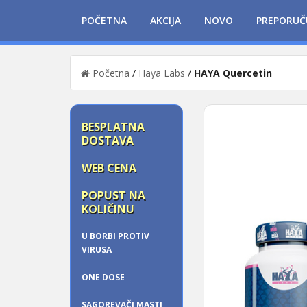
POČETNA
AKCIJA
NOVO
PREPORUČ
Početna
/
Haya Labs
/
HAYA Quercetin
BESPLATNA
DOSTAVA
WEB CENA
POPUST NA
KOLIČINU
U BORBI PROTIV
VIRUSA
ONE DOSE
SAGOREVAČI MASTI