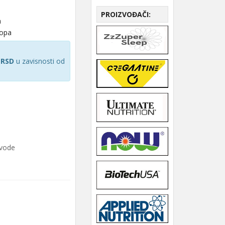
PROIZVOĐAČI:
a
hopa
 RSD
u zavisnosti od
zvode