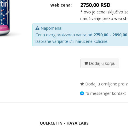
2750,00 RSD
Web cena:
* ovo je cena isključivo z
naručivanje preko web s
Napomena:
Cena ovog proizvoda varira od
2750,00 - 2890,00
izabrane varijante i/ili naručene količine.
Dodaj u korpu
Dodaj u omiljene proi
fb messenger kontakt
QUERCETIN - HAYA LABS