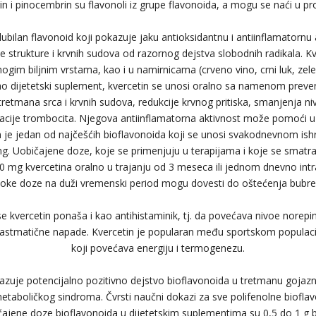
n i pinocembrin su flavonoli iz grupe flavonoida, a mogu se naći u pr
lubilan flavonoid koji pokazuje jaku antioksidantnu i antiinflamatornu 
ke strukture i krvnih sudova od razornog dejstva slobodnih radikala. Kv
gim biljnim vrstama, kao i u namirnicama (crveno vino, crni luk, zelen
Kao dijetetski suplement, kvercetin se unosi oralno sa namenom preven
 tretmana srca i krvnih sudova, redukcije krvnog pritiska, smanjenja ni
acije trombocita. Njegova antiinflamatorna aktivnost može pomoći u
n je jedan od najčešćih bioflavonoida koji se unosi svakodnevnom i
 mg. Uobičajene doze, koje se primenjuju u terapijama i koje se smatra
 mg kvercetina oralno u trajanju od 3 meseca ili jednom dnevno int
soke doze na duži vremenski period mogu dovesti do oštećenja bubre
e kvercetin ponaša i kao antihistaminik, tj. da povećava nivoe norepi
e i astmatične napade. Kvercetin je popularan među sportskom popula
koji povećava energiju i termogenezu.
azuje potencijalno pozitivno dejstvo bioflavonoida u tretmanu gojazno
metaboličkog sindroma. Čvrsti naučni dokazi za sve polifenolne biofla
ičajene doze bioflavonoida u dijetetskim suplementima su 0,5 do 1 g 