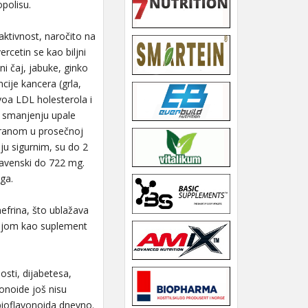
opolisu.
aktivnost, naročito na
ercetin se kao biljni
i čaj, jabuke, ginko
cije kancera (grla,
voa LDL holesterola i
 smanjenju upale
shranom u prosečnoj
ju sigurnim, su do 2
ravenski do 722 mg.
ga.
nefrina, što ublažava
cijom kao suplement
sti, dijabetesa,
vonoide još nisu
bioflavonoida dnevno.