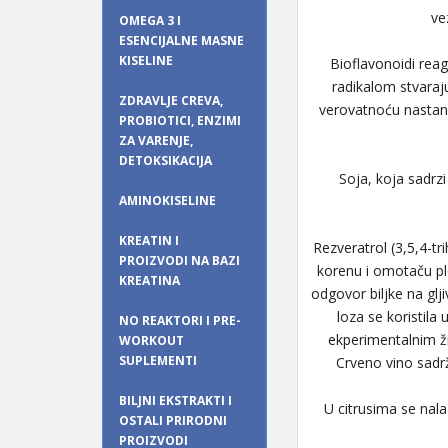
ve
OMEGA 3 I
ESENCIJALNE MASNE
KISELINE
Bioflavonoidi reag
radikalom stvaraju
ZDRAVLJE CREVA,
verovatnoću nastank
PROBIOTICI, ENZIMI
ZA VARENJE,
DETOKSIKACIJA
Soja, koja sadrzi
AMINOKISELINE
KREATIN I
Rezveratrol (3,5,4-tr
PROIZVODI NA BAZI
korenu i omotaču plod
KREATINA
odgovor biljke na glji
loza se koristila
NO REAKTORI I PRE-
ekperimentalnim ži
WORKOUT
SUPLEMENTI
Crveno vino sadrž
BILJNI EKSTRAKTI I
U citrusima se nala
OSTALI PRIRODNI
PROIZVODI