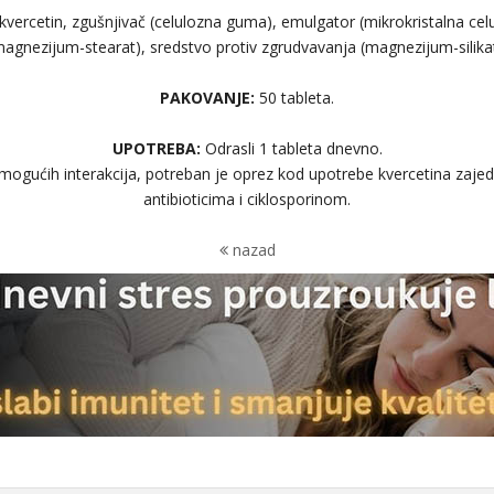
kvercetin, zgušnjivač (celulozna guma), emulgator (mikrokristalna celul
magnezijum-stearat), sredstvo protiv zgrudvavanja (magnezijum-silikat
PAKOVANJE:
50 tableta.
UPOTREBA:
Odrasli 1 tableta dnevno.
ogućih interakcija, potreban je oprez kod upotrebe kvercetina zaje
antibioticima i ciklosporinom.
nazad