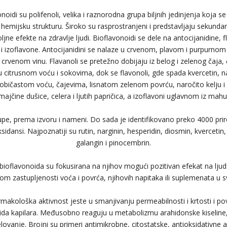
onoidi su polifenoli, velika i raznorodna grupa biljnih jedinjenja koja se
 hemijsku strukturu. Široko su rasprostranjeni i predstavljaju sekundar
jne efekte na zdravlje ljudi. Bioflavonoidi se dele na antocijanidine, 
e i izoflavone. Antocijanidini se nalaze u crvenom, plavom i purpurno
rvenom vinu. Flavanoli se pretežno dobijaju iz belog i zelenog čaja, 
u citrusnom voću i sokovima, dok se flavonoli, gde spada kvercetin, n
običastom voću, čajevima, lisnatom zelenom povrću, naročito kelju i b
majčine dušice, celera i ljutih papričica, a izoflavoni uglavnom iz mahun
pe, prema izvoru i nameni. Do sada je identifikovano preko 4000 prir
sidansi. Najpoznatiji su rutin, narginin, hesperidin, diosmin, kvercetin,
galangin i pinocembrin.
bioflavonoida su fokusirana na njihov mogući pozitivan efekat na lju
om zastupljenosti voća i povrća, njihovih napitaka ili suplemenata u s
akološka aktivnost jeste u smanjivanju permeabilnosti i krtosti i pov
da kapilara. Međusobno reaguju u metabolizmu arahidonske kiseline, 
ovanje. Brojni su primeri antimikrobne, citostatske, antioksidativne ak