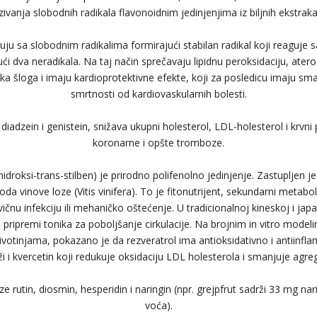
zivanja slobodnih radikala flavonoidnim jedinjenjima iz biljnih ekstraka
uju sa slobodnim radikalima formirajući stabilan radikal koji reaguje 
ći dva neradikala. Na taj način sprečavaju lipidnu peroksidaciju, ater
a šloga i imaju kardioprotektivne efekte, koji za posledicu imaju sma
smrtnosti od kardiovaskularnih bolesti.
 diadzein i genistein, snižava ukupni holesterol, LDL-holesterol i krvni p
koronarne i opšte tromboze.
ihidroksi-trans-stilben) je prirodno polifenolno jedinjenje. Zastupljen 
a vinove loze (Vitis vinifera). To je fitonutrijent, sekundarni metaboli
vičnu infekciju ili mehaničko oštećenje. U tradicionalnoj kineskoj i ja
 u pripremi tonika za poboljšanje cirkulacije. Na brojnim in vitro model
votinjama, pokazano je da rezveratrol ima antioksidativno i antiinf
i i kvercetin koji redukuje oksidaciju LDL holesterola i smanjuje agre
ze rutin, diosmin, hesperidin i naringin (npr. grejpfrut sadrži 33 mg na
voća).