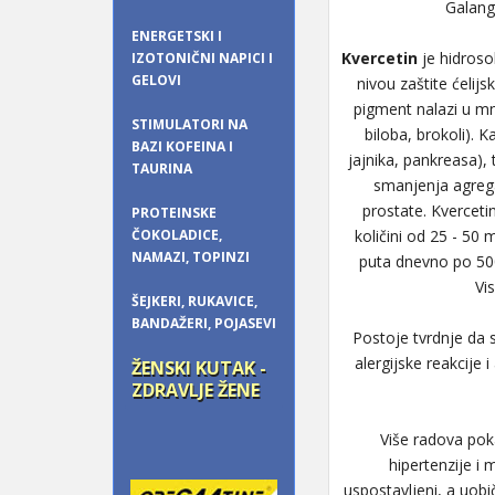
Galangi
ENERGETSKI I
Kvercetin
je hidroso
IZOTONIČNI NAPICI I
GELOVI
nivou zaštite ćelijs
pigment nalazi u mno
STIMULATORI NA
biloba, brokoli). 
BAZI KOFEINA I
jajnika, pankreasa),
TAURINA
smanjenja agreg
prostate. Kverceti
PROTEINSKE
ČOKOLADICE,
količini od 25 - 50
NAMAZI, TOPINZI
puta dnevno po 500
Vi
ŠEJKERI, RUKAVICE,
BANDAŽERI, POJASEVI
Postoje tvrdnje da s
alergijske reakcij
ŽENSKI KUTAK -
ZDRAVLJE ŽENE
Više radova pok
hipertenzije i 
uspostavljeni, a uob