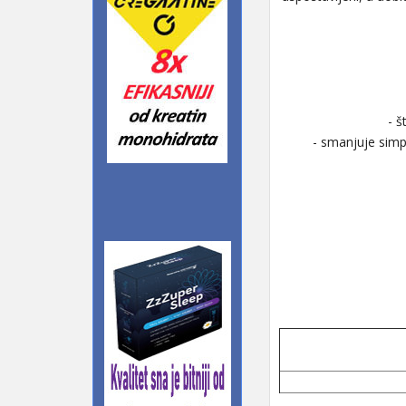
- š
- smanjuje simpt