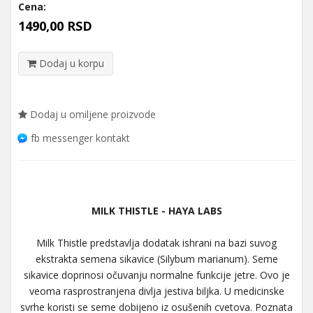
Cena:
1490,00 RSD
Dodaj u korpu
Dodaj u omiljene proizvode
fb messenger kontakt
MILK THISTLE - HAYA LABS
Milk Thistle predstavlja dodatak ishrani na bazi suvog
ekstrakta semena sikavice (Silybum marianum). Seme
sikavice doprinosi očuvanju normalne funkcije jetre. Ovo je
veoma rasprostranjena divlja jestiva biljka. U medicinske
svrhe koristi se seme dobijeno iz osušenih cvetova. Poznata