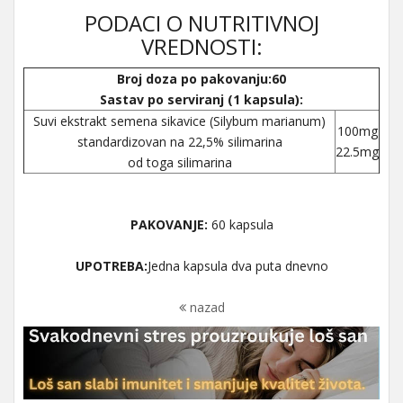
PODACI O NUTRITIVNOJ
VREDNOSTI:
Broj doza po pakovanju:60
Sastav po serviranj (1 kapsula):
Suvi ekstrakt semena sikavice (Silybum marianum)
100mg
standardizovan na 22,5% silimarina
22.5mg
od toga silimarina
PAKOVANJE:
60 kapsula
UPOTREBA:
Jedna kapsula dva puta dnevno
nazad