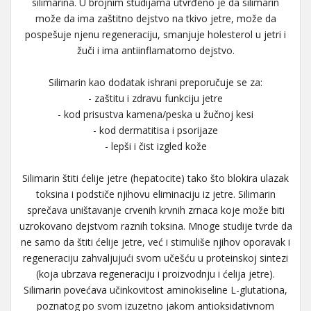
silimarina. U brojnim studijama utvrđeno je da silimarin
može da ima zaštitno dejstvo na tkivo jetre, može da
pospešuje njenu regeneraciju, smanjuje holesterol u jetri i
žuči i ima antiinflamatorno dejstvo.
Silimarin kao dodatak ishrani preporučuje se za:
- zaštitu i zdravu funkciju jetre
- kod prisustva kamena/peska u žučnoj kesi
- kod dermatitisa i psorijaze
- lepši i čist izgled kože
Silimarin štiti ćelije jetre (hepatocite) tako što blokira ulazak
toksina i podstiče njihovu eliminaciju iz jetre. Silimarin
sprečava uništavanje crvenih krvnih zrnaca koje može biti
uzrokovano dejstvom raznih toksina. Mnoge studije tvrde da
ne samo da štiti ćelije jetre, već i stimuliše njihov oporavak i
regeneraciju zahvaljujući svom učešću u proteinskoj sintezi
(koja ubrzava regeneraciju i proizvodnju i ćelija jetre).
Silimarin povećava učinkovitost aminokiseline L-glutationa,
poznatog po svom izuzetno jakom antioksidativnom