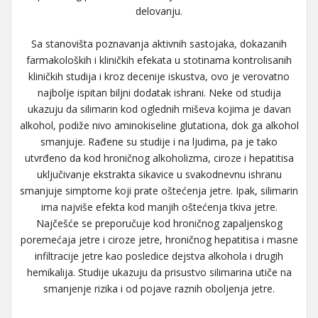
delovanju.
Sa stanovišta poznavanja aktivnih sastojaka, dokazanih
farmakoloških i kliničkih efekata u stotinama kontrolisanih
kliničkih studija i kroz decenije iskustva, ovo je verovatno
najbolje ispitan biljni dodatak ishrani. Neke od studija
ukazuju da silimarin kod oglednih miševa kojima je davan
alkohol, podiže nivo aminokiseline glutationa, dok ga alkohol
smanjuje. Rađene su studije i na ljudima, pa je tako
utvrđeno da kod hroničnog alkoholizma, ciroze i hepatitisa
uključivanje ekstrakta sikavice u svakodnevnu ishranu
smanjuje simptome koji prate oštećenja jetre. Ipak, silimarin
ima najviše efekta kod manjih oštećenja tkiva jetre.
Najčešće se preporučuje kod hroničnog zapaljenskog
poremećaja jetre i ciroze jetre, hroničnog hepatitisa i masne
infiltracije jetre kao posledice dejstva alkohola i drugih
hemikalija. Studije ukazuju da prisustvo silimarina utiče na
smanjenje rizika i od pojave raznih oboljenja jetre.