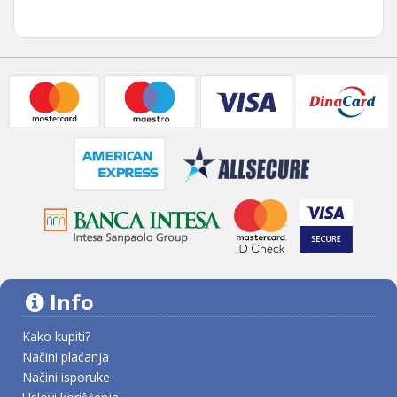
Info
Kako kupiti?
Načini plaćanja
Načini isporuke