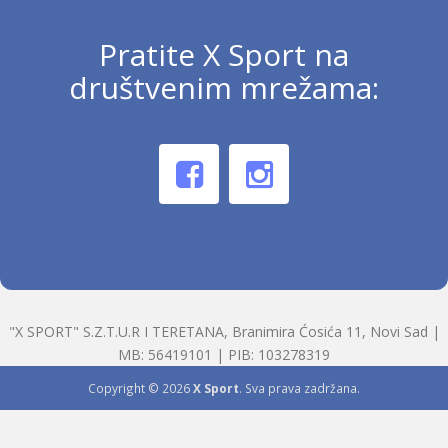
Pratite X Sport na
društvenim mrežama:
"X SPORT" S.Z.T.U.R I TERETANA, Branimira Ćosića 11, Novi Sad |
MB: 56419101 | PIB: 103278319
Copyright © 2026
X Sport
. Sva prava zadržana.