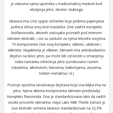
je vekovna njena upotreba u tradicionalnoj medicini kod
oboljenja jetre, slezine i bubrega.
Sikavica ima crne sjajne semenke koje prekriva paperjasta
pufnica slična onoj kod maslačka. One sadrže kompleks
bioflavonoida, aktivnih sastojaka poznatih pod imenom
silimarin ekstrakt, i oni su zaslužni za njena lekovita svojstva.
Tri komponente čine ovaj kompleks: silibinin, silidionin i
silikristin. Najaktivniji je silibinin. Silimarin ima antioksidantno
dejstvo na tkivo jetre, pa može biti od koristi u smanjenju
rizika nastanka oštećenja jetre (uzrokovano raznim
toksinima, alkoholom, lekovima, bakterijama, virusima,
teškim metalima i sl.)
Postoje opsežna istraživanja dejstava koja ova biljka ima na
jetru. Njena aktivna komponenta silimarin predstavlja
kompleks flavonoida. Ona je standardizovana tako da sadrži
visoke procente silimarina. Haya Labs Milk Thistle Extract je
suvi ekstrakt semena sikavice standardizovan na 22,5%