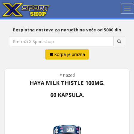
Me
Besplatna dostava za narudžbine veće od 5000 din
Korpa je prazna
nazad
HAYA MILK THISTLE 100MG.
60 KAPSULA.