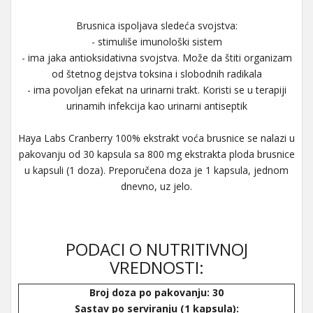
Brusnica ispoljava sledeća svojstva:
- stimuliše imunološki sistem
- ima jaka antioksidativna svojstva. Može da štiti organizam
od štetnog dejstva toksina i slobodnih radikala
- ima povoljan efekat na urinarni trakt. Koristi se u terapiji
urinamih infekcija kao urinarni antiseptik
Haya Labs Cranberry 100% ekstrakt voća brusnice se nalazi u
pakovanju od 30 kapsula sa 800 mg ekstrakta ploda brusnice
u kapsuli (1 doza). Preporučena doza je 1 kapsula, jednom
dnevno, uz jelo.
PODACI O NUTRITIVNOJ
VREDNOSTI:
Broj doza po pakovanju: 30
Sastav po serviranju (1 kapsula):