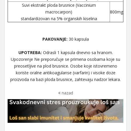
Suvi ekstrakt ploda brusnice (Vaccinium
macrocarpon)
800mg
standardizovan na 5% organskih kiselina
PAKOVANJE:
30 kapsula
UPOTREBA:
Odrasli 1 kapsula dnevno sa hranom.
Upozorenje Ne preporučuje se primena osobama koje su
preosetljive na plod brusnice. Osobe koje istovremeno
koriste oralne antikoagulanse (varfarin) i visoke doze
proizvoda na bazi ploda brusnice, zahtevaju nadzor lekara.
nazad