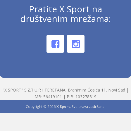
Pratite X Sport na
društvenim mrežama:
"X SPORT" S.Z.T.U.R I TERETANA, Branimira Ćosića 11, Novi Sad |
MB: 56419101 | PIB: 103278319
Copyright © 2026
X Sport
. Sva prava zadržana.