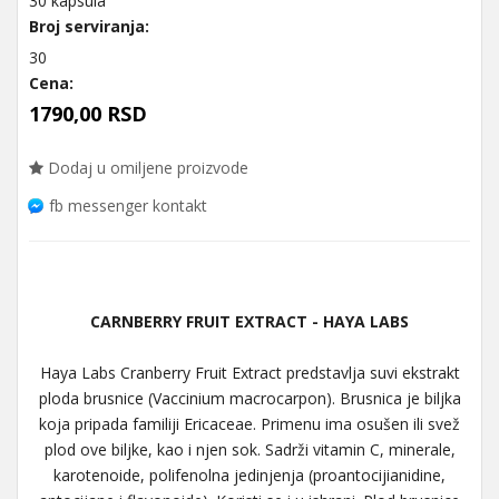
30 kapsula
Broj serviranja:
30
Cena:
1790,00 RSD
Dodaj u omiljene proizvode
fb messenger kontakt
CARNBERRY FRUIT EXTRACT - HAYA LABS
Haya Labs Cranberry Fruit Extract predstavlja suvi ekstrakt
ploda brusnice (Vaccinium macrocarpon). Brusnica je biljka
koja pripada familiji Ericaceae. Primenu ima osušen ili svež
plod ove biljke, kao i njen sok. Sadrži vitamin C, minerale,
karotenoide, polifenolna jedinjenja (proantocijianidine,