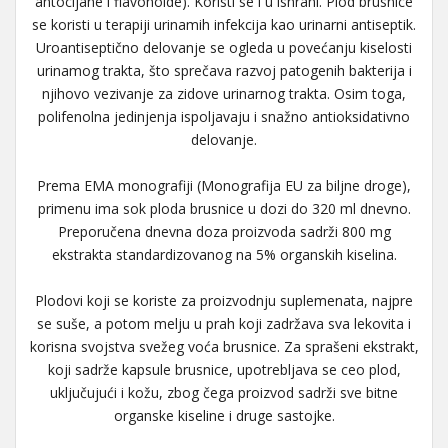
antocijane i flavonoide). Koristi se i u ishrani. Plod brusnice
se koristi u terapiji urinamih infekcija kao urinarni antiseptik.
Uroantiseptično delovanje se ogleda u povećanju kiselosti
urinamog trakta, što sprečava razvoj patogenih bakterija i
njihovo vezivanje za zidove urinarnog trakta. Osim toga,
polifenolna jedinjenja ispoljavaju i snažno antioksidativno
delovanje.
Prema EMA monografiji (Monografija EU za biljne droge),
primenu ima sok ploda brusnice u dozi do 320 ml dnevno.
Preporučena dnevna doza proizvoda sadrži 800 mg
ekstrakta standardizovanog na 5% organskih kiselina.
Plodovi koji se koriste za proizvodnju suplemenata, najpre
se suše, a potom melju u prah koji zadržava sva lekovita i
korisna svojstva svežeg voća brusnice. Za sprašeni ekstrakt,
koji sadrže kapsule brusnice, upotrebljava se ceo plod,
uključujući i kožu, zbog čega proizvod sadrži sve bitne
organske kiseline i druge sastojke.