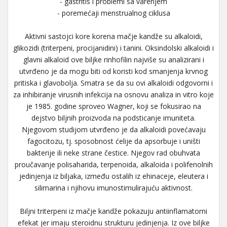
- gastritis i problemi sa varenjem
- poremećaji menstrualnog ciklusa
Aktivni sastojci kore korena mačje kandže su alkaloidi,
glikozidi (triterpeni, procijanidini) i tanini. Oksindolski alkaloidi i
glavni alkaloid ove biljke rinhofilin najviše su analizirani i
utvrđeno je da mogu biti od koristi kod smanjenja krvnog
pritiska i glavobolja. Smatra se da su ovi alkaloidi odgovorni i
za inhibiranje virusnih infekcija na osnovu analiza in vitro koje
je 1985. godine sproveo Wagner, koji se fokusirao na
dejstvo biljnih proizvoda na podsticanje imuniteta.
Njegovom studijom utvrđeno je da alkaloidi povećavaju
fagocitozu, tj. sposobnost ćelije da apsorbuje i uništi
bakterije ili neke strane čestice. Njegov rad obuhvata
proučavanje polisaharida, terpenoida, alkaloida i polifenolnih
jedinjenja iz biljaka, između ostalih iz ehinaceje, eleutera i
silimarina i njihovu imunostimulirajuću aktivnost.
Biljni triterpeni iz mačje kandže pokazuju antiinflamatorni
efekat jer imaju steroidnu strukturu jedinjenja. Iz ove biljke