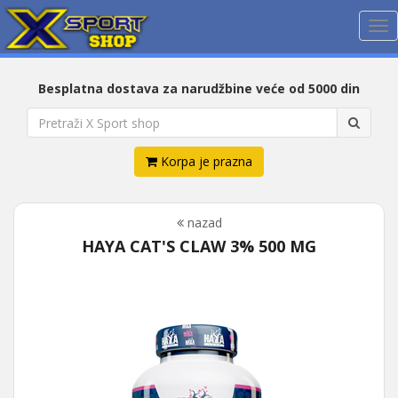
Me
Besplatna dostava za narudžbine veće od 5000 din
Korpa je prazna
nazad
HAYA CAT'S CLAW 3% 500 MG