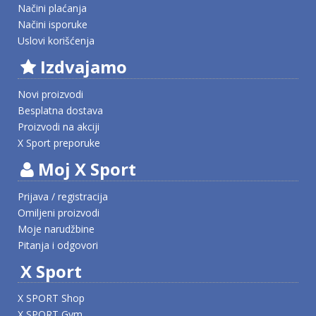
Načini plaćanja
Načini isporuke
Uslovi korišćenja
Izdvajamo
Novi proizvodi
Besplatna dostava
Proizvodi na akciji
X Sport preporuke
Moj X Sport
Prijava / registracija
Omiljeni proizvodi
Moje narudžbine
Pitanja i odgovori
X Sport
X SPORT Shop
X SPORT Gym