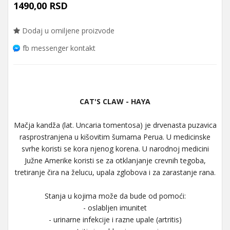
1490,00 RSD
Dodaj u omiljene proizvode
fb messenger kontakt
CAT'S CLAW - HAYA
Mačja kandža (lat. Uncaria tomentosa) je drvenasta puzavica
rasprostranjena u kišovitim šumama Perua. U medicinske
svrhe koristi se kora njenog korena. U narodnoj medicini
Južne Amerike koristi se za otklanjanje crevnih tegoba,
tretiranje čira na želucu, upala zglobova i za zarastanje rana.
Stanja u kojima može da bude od pomoći:
- oslabljen imunitet
- urinarne infekcije i razne upale (artritis)