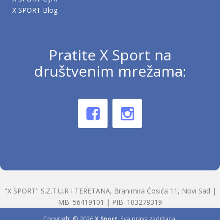
X SPORT Blog
Pratite X Sport na
društvenim mrežama:
"X SPORT" S.Z.T.U.R I TERETANA, Branimira Ćosića 11, Novi Sad |
MB: 56419101 | PIB: 103278319
Copyright © 2026
X Sport
. Sva prava zadržana.