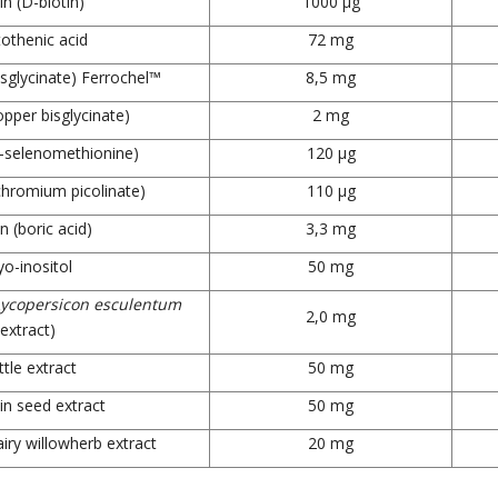
in (D-biotin)
1000 µg
othenic acid
72 mg
isglycinate) Ferrochel™
8,5 mg
pper bisglycinate)
2 mg
L-selenomethionine)
120 µg
hromium picolinate)
110 µg
 (boric acid)
3,3 mg
o-inositol
50 mg
Lycopersicon esculentum
2,0 mg
extract)
tle extract
50 mg
n seed extract
50 mg
iry willowherb extract
20 mg