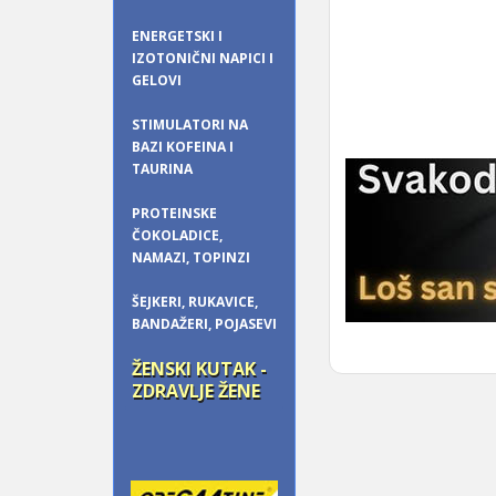
ENERGETSKI I
IZOTONIČNI NAPICI I
GELOVI
STIMULATORI NA
BAZI KOFEINA I
TAURINA
PROTEINSKE
ČOKOLADICE,
NAMAZI, TOPINZI
ŠEJKERI, RUKAVICE,
BANDAŽERI, POJASEVI
ŽENSKI KUTAK -
ZDRAVLJE ŽENE