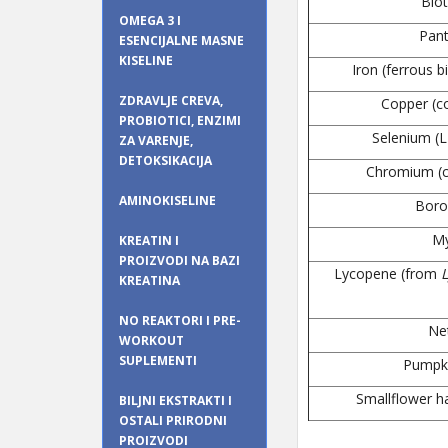
Biot
OMEGA 3 I
Pant
ESENCIJALNE MASNE
KISELINE
Iron (ferrous b
ZDRAVLJE CREVA,
Copper (co
PROBIOTICI, ENZIMI
Selenium (
ZA VARENJE,
DETOKSIKACIJA
Chromium (c
AMINOKISELINE
Boron
My
KREATIN I
PROIZVODI NA BAZI
Lycopene (from
KREATINA
NO REAKTORI I PRE-
Net
WORKOUT
SUPLEMENTI
Pumpki
Smallflower ha
BILJNI EKSTRAKTI I
OSTALI PRIRODNI
PROIZVODI