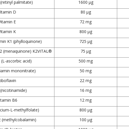
(retinyl palmitate)
1600 µg
itamin D
80 µg
Vitamin E
72 mg
Vitamin K
800 µg
amin K1 (phylloquinone)
725 µg
 K2 (menaquinone) K2VITAL®
75 µg
 (L-ascorbic acid)
500 mg
hiamin mononitrate)
50 mg
iboflavin
22 mg
 (nicotinamide)
16 mg
itamin B6
12 mg
alcium-L-methylfolate)
800 µg
2 (methylcobalamin)
100 µg