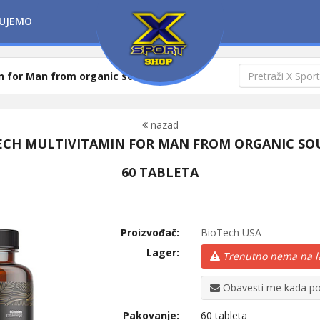
UJEMO
n for Man from organic sources
nazad
ECH MULTIVITAMIN FOR MAN FROM ORGANIC SO
60 TABLETA
Proizvođač:
BioTech USA
Lager:
Trenutno nema na l
Obavesti me kada po
Pakovanje:
60 tableta