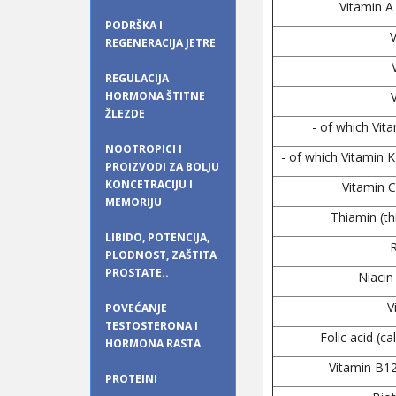
Vitamin A 
PODRŠKA I
V
REGENERACIJA JETRE
REGULACIJA
HORMONA ŠTITNE
ŽLEZDE
- of which Vit
NOOTROPICI I
- of which Vitamin
PROIZVODI ZA BOLJU
KONCETRACIJU I
Vitamin C
MEMORIJU
Thiamin (t
LIBIDO, POTENCIJA,
R
PLODNOST, ZAŠTITA
PROSTATE..
Niacin
V
POVEĆANJE
TESTOSTERONA I
Folic acid (c
HORMONA RASTA
Vitamin B1
PROTEINI