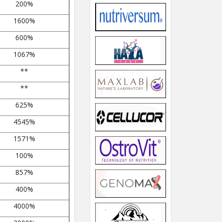
200%
1600%
600%
1067%
**
**
625%
4545%
1571%
100%
857%
400%
4000%