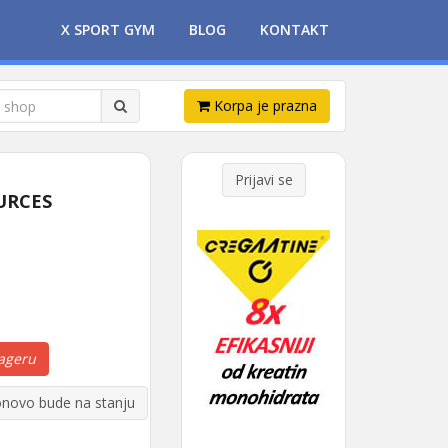
X SPORT GYM
BLOG
KONTAKT
Korpa je prazna
Prijavi se
URCES
ageru
novo bude na stanju