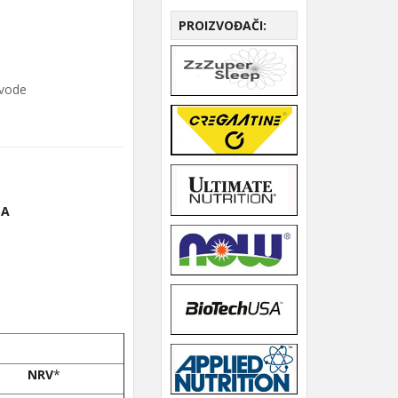
PROIZVOĐAČI:
zvode
SA
NRV
*