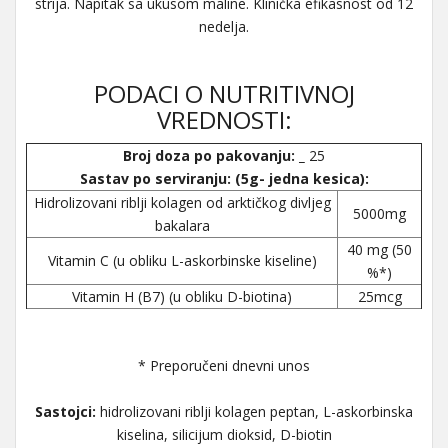
strija. Napitak sa ukusom maline. Klinička efikasnost od 12
nedelja.
PODACI O NUTRITIVNOJ
VREDNOSTI:
Broj doza po pakovanju: _
25
Sastav po serviranju: (5g- jedna kesica):
Hidrolizovani riblji kolagen od arktičkog divljeg
5000mg
bakalara
40 mg (50
Vitamin C (u obliku L-askorbinske kiseline)
%*)
Vitamin H (B7) (u obliku D-biotina)
25mcg
* Preporučeni dnevni unos
Sastojci:
hidrolizovani riblji kolagen peptan, L-askorbinska
kiselina, silicijum dioksid, D-biotin