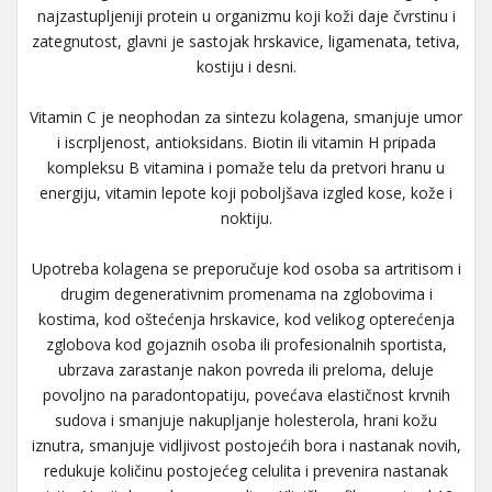
najzastupljeniji protein u organizmu koji koži daje čvrstinu i
zategnutost, glavni je sastojak hrskavice, ligamenata, tetiva,
kostiju i desni.
Vitamin C je neophodan za sintezu kolagena, smanjuje umor
i iscrpljenost, antioksidans. Biotin ili vitamin H pripada
kompleksu B vitamina i pomaže telu da pretvori hranu u
energiju, vitamin lepote koji poboljšava izgled kose, kože i
noktiju.
Upotreba kolagena se preporučuje kod osoba sa artritisom i
drugim degenerativnim promenama na zglobovima i
kostima, kod oštećenja hrskavice, kod velikog opterećenja
zglobova kod gojaznih osoba ili profesionalnih sportista,
ubrzava zarastanje nakon povreda ili preloma, deluje
povoljno na paradontopatiju, povećava elastičnost krvnih
sudova i smanjuje nakupljanje holesterola, hrani kožu
iznutra, smanjuje vidljivost postojećih bora i nastanak novih,
redukuje količinu postojećeg celulita i prevenira nastanak