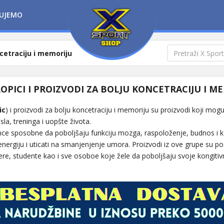
UJEMO
ncetraciju i memoriju
PICI I PROIZVODI ZA BOLJU KONCETRACIJU I M
ic
) i proizvodi za bolju koncetraciju i memoriju su proizvodi koji mog
la, treninga i uopšte života.
nce sposobne da poboljšaju funkciju mozga, raspoloženje, budnos i 
ergiju i uticati na smanjenjenje umora. Proizvodi iz ove grupe su po
e, studente kao i sve osoboe koje žele da poboljšaju svoje kongiti