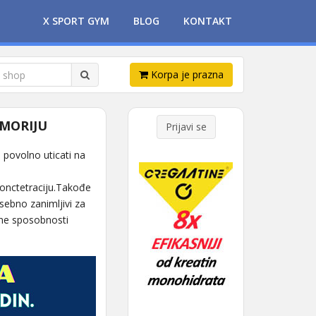
X SPORT GYM
BLOG
KONTAKT
Korpa je prazna
EMORIJU
Prijavi se
u povolno uticati na
konctetraciju.Takođe
sebno zanimljivi za
vne sposobnosti