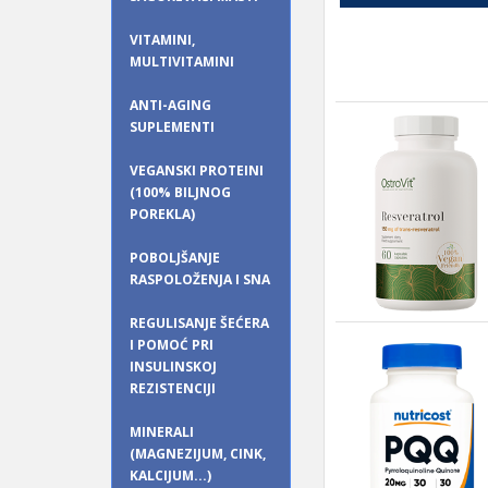
VITAMINI,
MULTIVITAMINI
ANTI-AGING
SUPLEMENTI
VEGANSKI PROTEINI
(100% BILJNOG
POREKLA)
POBOLJŠANJE
RASPOLOŽENJA I SNA
REGULISANJE ŠEĆERA
I POMOĆ PRI
INSULINSKOJ
REZISTENCIJI
MINERALI
(MAGNEZIJUM, CINK,
KALCIJUM...)