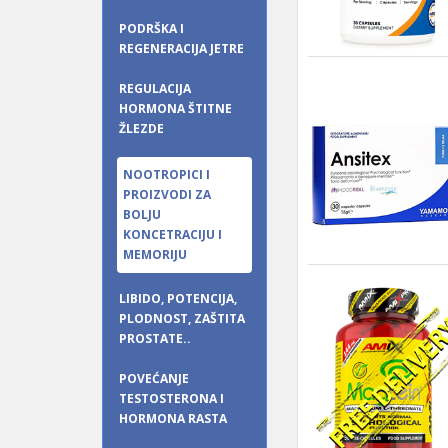
PODRŠKA I
REGENERACIJA JETRE
REGULACIJA
HORMONA ŠTITNE
ŽLEZDE
NOOTROPICI I
PROIZVODI ZA
BOLJU
KONCETRACIJU I
MEMORIJU
LIBIDO, POTENCIJA,
PLODNOST, ZAŠTITA
PROSTATE..
POVEĆANJE
TESTOSTERONA I
HORMONA RASTA