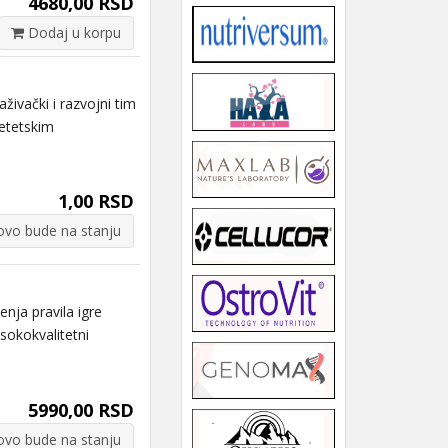
4680,00 RSD
Dodaj u korpu
ivački i razvojni tim
etetskim
1,00 RSD
vo bude na stanju
ja pravila igre
sokokvalitetni
5990,00 RSD
vo bude na stanju