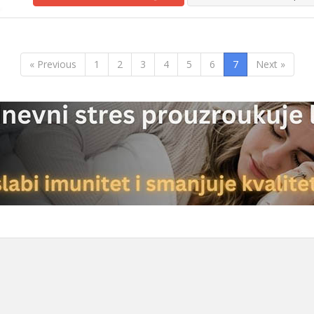
« Previous
1
2
3
4
5
6
7
Next »