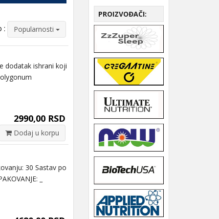
PROIZVOĐAČI:
 :
Popularnosti
dodatak ishrani koji
(Polygonum
2990,00 RSD
Dodaj u korpu
vanju: 30 Sastav po
 PAKOVANJE: _