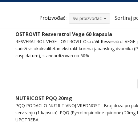
Proizvođač :
Sortiraj po
Svi proizvođaci
OSTROVIT Resveratrol Vege 60 kapsula
RESVERATROL VEGE - OSTROVIT OstroVit Resveratrol VEGE je 
sadrži visokokvalitetan ekstrakt korena japanskog dvornika 
cuspidatum), standardizovan na 50%...
NUTRICOST PQQ 20mg
PQQ PODACI O NUTRITIVNOJ VREDNOSTI: Broj doza po pako
serviranju (1 kapsula): PQQ (Pyrroloquinoline quinone) 20mg
UPOTREBA: _