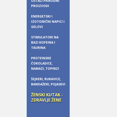
OSTALI PRIRODNI
PROIZVODI
ENERGETSKI I
IZOTONIČNI NAPICI I
GELOVI
STIMULATORI NA
BAZI KOFEINA I
TAURINA
PROTEINSKE
ČOKOLADICE,
NAMAZI, TOPINZI
ŠEJKERI, RUKAVICE,
BANDAŽERI, POJASEVI
ŽENSKI KUTAK -
ZDRAVLJE ŽENE