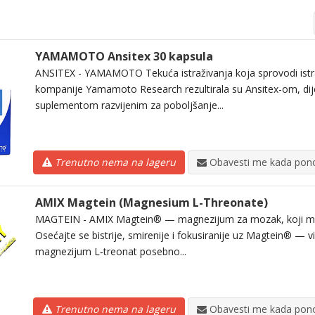
YAMAMOTO Ansitex 30 kapsula
ANSITEX - YAMAMOTO Tekuća istraživanja koja sprovodi istraž
kompanije Yamamoto Research rezultirala su Ansitex-om, dij
suplementom razvijenim za poboljšanje...
Trenutno nema na lageru
Obavesti me kada pono
AMIX Magtein (Magnesium L-Threonate)
MAGTEIN - AMIX Magtein® — magnezijum za mozak, koji men
Osećajte se bistrije, smirenije i fokusiranije uz Magtein® — vi
magnezijum L‑treonat posebno...
Trenutno nema na lageru
Obavesti me kada pono