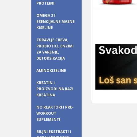
PROTEINI
OMEGA 3 I
ESENCIJALNE MASNE
KISELINE
ZDRAVLJE CREVA,
PROBIOTICI, ENZIMI
ZA VARENJE,
DETOKSIKACIJA
AMINOKISELINE
KREATIN I
PROIZVODI NA BAZI
KREATINA
NO REAKTORI I PRE-
WORKOUT
SUPLEMENTI
BILJNI EKSTRAKTI I