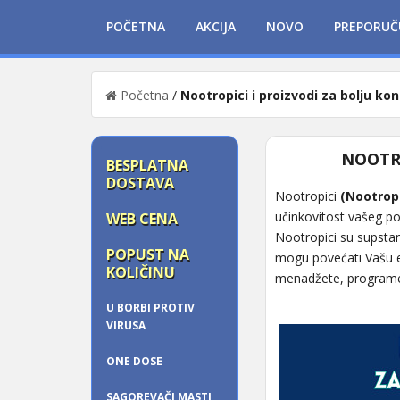
POČETNA
AKCIJA
NOVO
PREPORUČ
Početna
/
Nootropici i proizvodi za bolju ko
NOOTRO
BESPLATNA
DOSTAVA
Nootropici
(Nootrop
učinkovitost vašeg pos
WEB CENA
Nootropici su supsta
POPUST NA
mogu povećati Vašu en
KOLIČINU
menadžete, programer
U BORBI PROTIV
VIRUSA
ONE DOSE
SAGOREVAČI MASTI